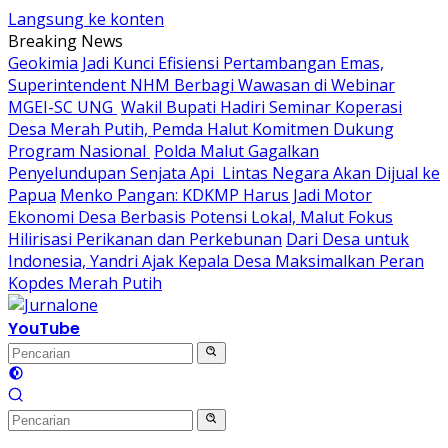
Langsung ke konten
Breaking News
Geokimia Jadi Kunci Efisiensi Pertambangan Emas,
Superintendent NHM Berbagi Wawasan di Webinar
MGEI-SC UNG
Wakil Bupati Hadiri Seminar Koperasi
Desa Merah Putih, Pemda Halut Komitmen Dukung
Program Nasional
Polda Malut Gagalkan
Penyelundupan Senjata Api Lintas Negara Akan Dijual ke
Papua
Menko Pangan: KDKMP Harus Jadi Motor
Ekonomi Desa Berbasis Potensi Lokal, Malut Fokus
Hilirisasi Perikanan dan Perkebunan
Dari Desa untuk
Indonesia, Yandri Ajak Kepala Desa Maksimalkan Peran
Kopdes Merah Putih
YouTube