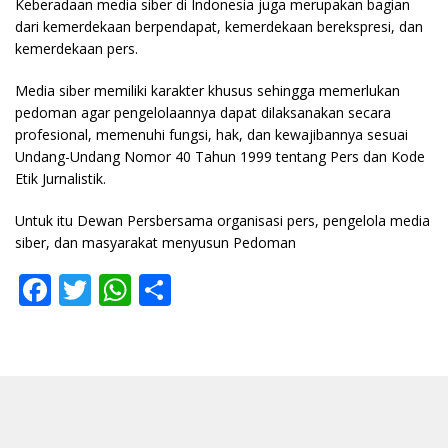
Keberadaan media siber di Indonesia juga merupakan bagian
dari kemerdekaan berpendapat, kemerdekaan berekspresi, dan
kemerdekaan pers.
Media siber memiliki karakter khusus sehingga memerlukan
pedoman agar pengelolaannya dapat dilaksanakan secara
profesional, memenuhi fungsi, hak, dan kewajibannya sesuai
Undang-Undang Nomor 40 Tahun 1999 tentang Pers dan Kode
Etik Jurnalistik.
Untuk itu Dewan Persbersama organisasi pers, pengelola media
siber, dan masyarakat menyusun Pedoman
F
T
W
S
ac
w
h
h
e
itt
at
ar
b
er
s
e
o
A