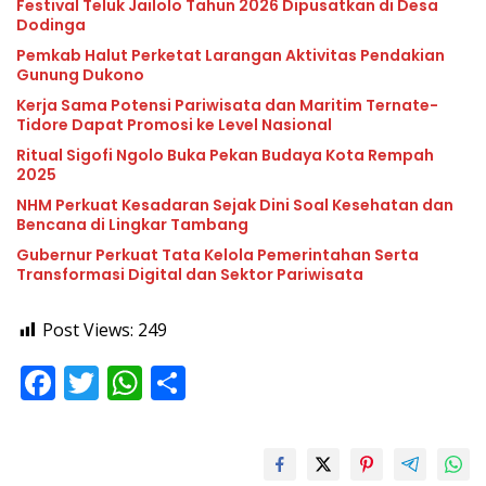
Festival Teluk Jailolo Tahun 2026 Dipusatkan di Desa
Dodinga
Pemkab Halut Perketat Larangan Aktivitas Pendakian
Gunung Dukono
Kerja Sama Potensi Pariwisata dan Maritim Ternate-
Tidore Dapat Promosi ke Level Nasional
Ritual Sigofi Ngolo Buka Pekan Budaya Kota Rempah
2025
NHM Perkuat Kesadaran Sejak Dini Soal Kesehatan dan
Bencana di Lingkar Tambang
Gubernur Perkuat Tata Kelola Pemerintahan Serta
Transformasi Digital dan Sektor Pariwisata
Post Views:
249
F
T
W
S
ac
w
h
h
e
itt
at
ar