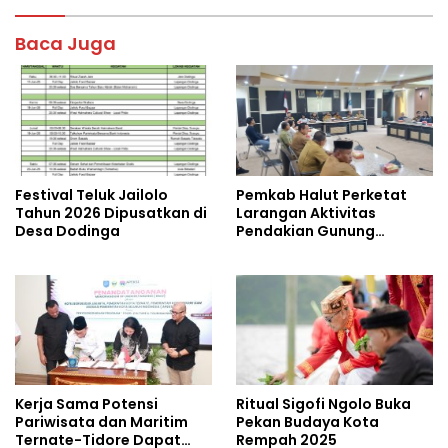
b
er
s
e
o
A
Baca Juga
o
p
k
p
Festival Teluk Jailolo
Pemkab Halut Perketat
Tahun 2026 Dipusatkan di
Larangan Aktivitas
Desa Dodinga
Pendakian Gunung
Dukono
Kerja Sama Potensi
Ritual Sigofi Ngolo Buka
Pariwisata dan Maritim
Pekan Budaya Kota
Ternate-Tidore Dapat
Rempah 2025