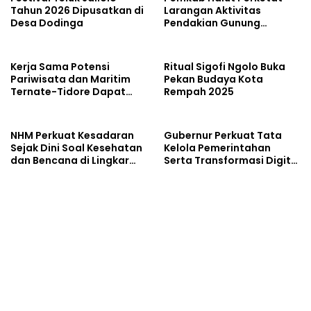
Tahun 2026 Dipusatkan di
Larangan Aktivitas
Desa Dodinga
Pendakian Gunung
Dukono
Kerja Sama Potensi
Ritual Sigofi Ngolo Buka
Pariwisata dan Maritim
Pekan Budaya Kota
Ternate-Tidore Dapat
Rempah 2025
Promosi ke Level Nasional
NHM Perkuat Kesadaran
Gubernur Perkuat Tata
Sejak Dini Soal Kesehatan
Kelola Pemerintahan
dan Bencana di Lingkar
Serta Transformasi Digital
Tambang
dan Sektor Pariwisata