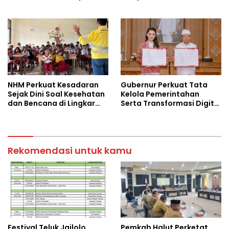
Promosi ke Level Nasional
NHM Perkuat Kesadaran
Gubernur Perkuat Tata
Sejak Dini Soal Kesehatan
Kelola Pemerintahan
dan Bencana di Lingkar
Serta Transformasi Digital
Tambang
dan Sektor Pariwisata
Rekomendasi untuk kamu
Festival Teluk Jailolo
Pemkab Halut Perketat