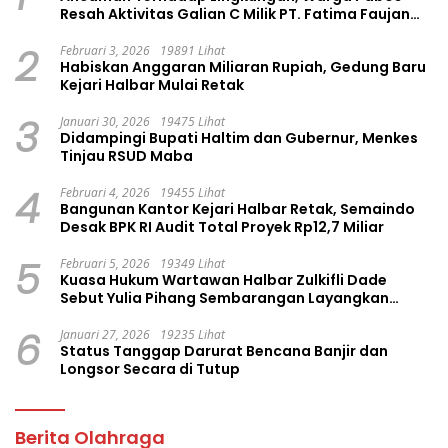
Resah Aktivitas Galian C Milik PT. Fatima Faujan
Group
2
Februari 3, 2026
19891 Lihat
Habiskan Anggaran Miliaran Rupiah, Gedung Baru
Kejari Halbar Mulai Retak
3
Januari 30, 2026
19475 Lihat
Didampingi Bupati Haltim dan Gubernur, Menkes
Tinjau RSUD Maba
4
Februari 4, 2026
19455 Lihat
Bangunan Kantor Kejari Halbar Retak, Semaindo
Desak BPK RI Audit Total Proyek Rp12,7 Miliar
5
Februari 5, 2026
19349 Lihat
Kuasa Hukum Wartawan Halbar Zulkifli Dade
Sebut Yulia Pihang Sembarangan Layangkan
Tuduhan
6
Januari 27, 2026
19235 Lihat
Status Tanggap Darurat Bencana Banjir dan
Longsor Secara di Tutup
Berita Olahraga