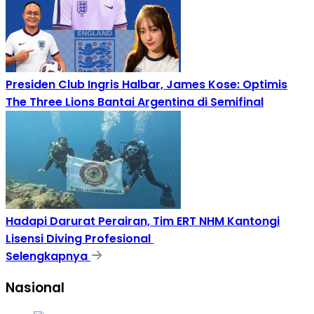
Presiden Club Ingris Halbar, James Kose: Optimis
The Three Lions Bantai Argentina di Semifinal
Hadapi Darurat Perairan, Tim ERT NHM Kantongi
Lisensi Diving Profesional
Selengkapnya
Nasional