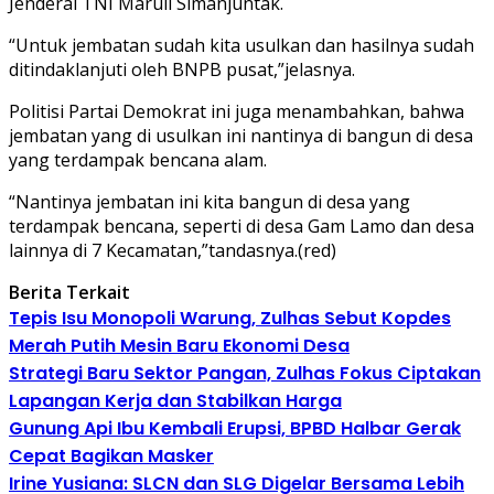
Jenderal TNI Maruli Simanjuntak.
“Untuk jembatan sudah kita usulkan dan hasilnya sudah
ditindaklanjuti oleh BNPB pusat,”jelasnya.
Politisi Partai Demokrat ini juga menambahkan, bahwa
jembatan yang di usulkan ini nantinya di bangun di desa
yang terdampak bencana alam.
“Nantinya jembatan ini kita bangun di desa yang
terdampak bencana, seperti di desa Gam Lamo dan desa
lainnya di 7 Kecamatan,”tandasnya.(red)
Berita Terkait
Tepis Isu Monopoli Warung, Zulhas Sebut Kopdes
Merah Putih Mesin Baru Ekonomi Desa
Strategi Baru Sektor Pangan, Zulhas Fokus Ciptakan
Lapangan Kerja dan Stabilkan Harga
Gunung Api Ibu Kembali Erupsi, BPBD Halbar Gerak
Cepat Bagikan Masker
Irine Yusiana: SLCN dan SLG Digelar Bersama Lebih