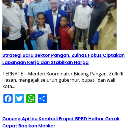
Strategi Baru Sektor Pangan, Zulhas Fokus Ciptakan
Lapangan Kerja dan Stabilkan Harga
TERNATE – Menteri Koordinator Bidang Pangan, Zulkifli
Hasan, mengajak seluruh gubernur, bupati, dan wali
kota…
Facebook
Twitter
WhatsApp
Share
Gunung Api Ibu Kembali Erupsi, BPBD Halbar Gerak
Cepat Bagikan Masker