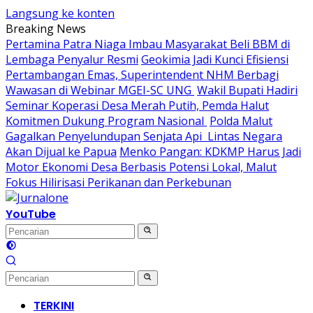
Langsung ke konten
Breaking News
Pertamina Patra Niaga Imbau Masyarakat Beli BBM di
Lembaga Penyalur Resmi
Geokimia Jadi Kunci Efisiensi
Pertambangan Emas, Superintendent NHM Berbagi
Wawasan di Webinar MGEI-SC UNG
Wakil Bupati Hadiri
Seminar Koperasi Desa Merah Putih, Pemda Halut
Komitmen Dukung Program Nasional
Polda Malut
Gagalkan Penyelundupan Senjata Api Lintas Negara
Akan Dijual ke Papua
Menko Pangan: KDKMP Harus Jadi
Motor Ekonomi Desa Berbasis Potensi Lokal, Malut
Fokus Hilirisasi Perikanan dan Perkebunan
YouTube
TERKINI