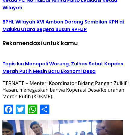
Ketua PC NU Halbar Minta PBNU Evaluasi Ketua
Wilayah
BPHL Wilayah XVI Ambon Dorong Sembilan KPH di
Maluku Utara Segera Susun RPHJP
Rekomendasi untuk kamu
Tepis Isu Monopoli Warung, Zulhas Sebut Kopdes
Merah Putih Mesin Baru Ekonomi Desa
TERNATE – Menteri Koordinator Bidang Pangan Zulkifli
Hasan, menegaskan bahwa Koperasi Desa/Kelurahan
Merah Putih (KDKMP)…
Facebook
Twitter
WhatsApp
Share