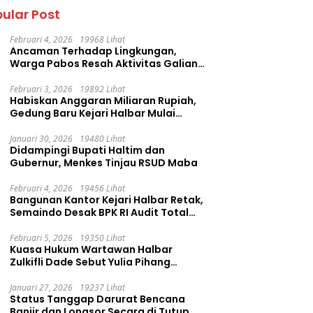
ular Post
Februari 4, 2026
19968 Lihat
Ancaman Terhadap Lingkungan,
Warga Pabos Resah Aktivitas Galian
C Milik PT. Fatima Faujan Group
Februari 3, 2026
19892 Lihat
Habiskan Anggaran Miliaran Rupiah,
Gedung Baru Kejari Halbar Mulai
Retak
Januari 30, 2026
19480 Lihat
Didampingi Bupati Haltim dan
Gubernur, Menkes Tinjau RSUD Maba
Februari 4, 2026
19456 Lihat
Bangunan Kantor Kejari Halbar Retak,
Semaindo Desak BPK RI Audit Total
Proyek Rp12,7 Miliar
Februari 5, 2026
19350 Lihat
Kuasa Hukum Wartawan Halbar
Zulkifli Dade Sebut Yulia Pihang
Sembarangan Layangkan Tuduhan
Januari 27, 2026
19237 Lihat
Status Tanggap Darurat Bencana
Banjir dan Longsor Secara di Tutup