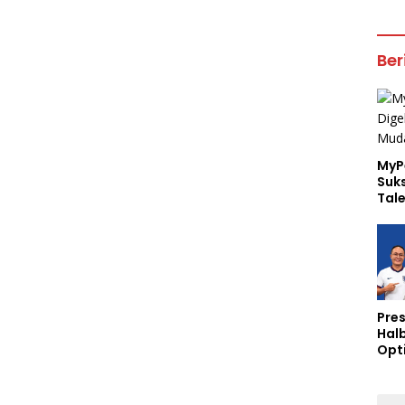
Ber
MyP
Suk
Tal
Pres
Hal
Opt
Lion
Arge
Semi