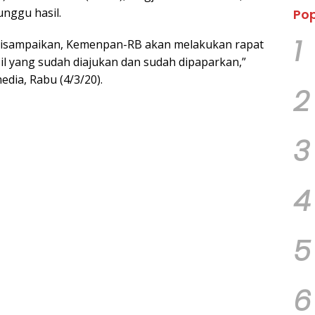
unggu hasil.
Pop
1
 disampaikan, Kemenpan-RB akan melakukan rapat
il yang sudah diajukan dan sudah dipaparkan,”
dia, Rabu (4/3/20).
2
3
4
5
6