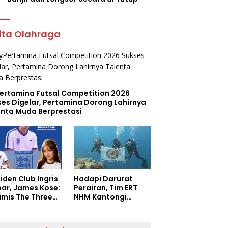
ita Olahraga
ertamina Futsal Competition 2026
ses Digelar, Pertamina Dorong Lahirnya
enta Muda Berprestasi
iden Club Ingris
Hadapi Darurat
bar, James Kose:
Perairan, Tim ERT
imis The Three
NHM Kantongi
s Bantai
Lisensi Diving
ntina di
Profesional
final