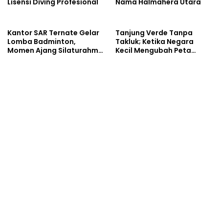
Lisensi Diving Profesional
Nama Halmahera Utara
Kantor SAR Ternate Gelar
Tanjung Verde Tanpa
Lomba Badminton,
Takluk; Ketika Negara
Momen Ajang Silaturahmi
Kecil Mengubah Peta
Kemanusiaan
Sepak Bola Dunia