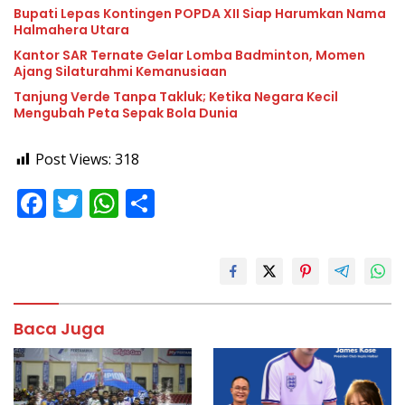
Bupati Lepas Kontingen POPDA XII Siap Harumkan Nama
Halmahera Utara
Kantor SAR Ternate Gelar Lomba Badminton, Momen
Ajang Silaturahmi Kemanusiaan
Tanjung Verde Tanpa Takluk; Ketika Negara Kecil
Mengubah Peta Sepak Bola Dunia
Post Views:
318
F
T
W
S
ac
w
h
h
e
itt
at
ar
b
er
s
e
o
A
Baca Juga
o
p
k
p