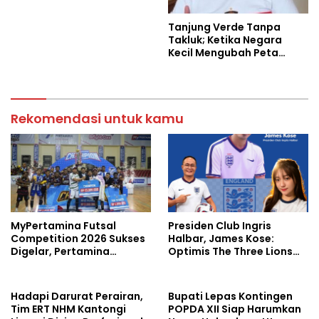
Tanjung Verde Tanpa
Takluk; Ketika Negara
Kecil Mengubah Peta
Sepak Bola Dunia
Rekomendasi untuk kamu
MyPertamina Futsal
Presiden Club Ingris
Competition 2026 Sukses
Halbar, James Kose:
Digelar, Pertamina
Optimis The Three Lions
Dorong Lahirnya Talenta
Bantai Argentina di
Muda Berprestasi
Semifinal
Hadapi Darurat Perairan,
Bupati Lepas Kontingen
Tim ERT NHM Kantongi
POPDA XII Siap Harumkan