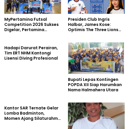
MyPertamina Futsal
Presiden Club Ingris
Competition 2026 Sukses
Halbar, James Kose:
Digelar, Pertamina
Optimis The Three Lions
Dorong Lahirnya Talenta
Bantai Argentina di
Muda Berprestasi
Semifinal
Hadapi Darurat Perairan,
Tim ERT NHM Kantongi
Lisensi Diving Profesional
Bupati Lepas Kontingen
POPDA XII Siap Harumkan
Nama Halmahera Utara
Kantor SAR Ternate Gelar
Lomba Badminton,
Momen Ajang Silaturahmi
Kemanusiaan