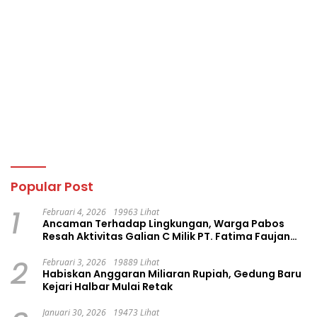
Popular Post
1
Februari 4, 2026
19963 Lihat
Ancaman Terhadap Lingkungan, Warga Pabos
Resah Aktivitas Galian C Milik PT. Fatima Faujan
Group
2
Februari 3, 2026
19889 Lihat
Habiskan Anggaran Miliaran Rupiah, Gedung Baru
Kejari Halbar Mulai Retak
Januari 30, 2026
19473 Lihat