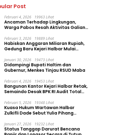
ular Post
Februari 4, 2026
19963 Lihat
Ancaman Terhadap Lingkungan,
Warga Pabos Resah Aktivitas Galian
C Milik PT. Fatima Faujan Group
Februari 3, 2026
19889 Lihat
Habiskan Anggaran Miliaran Rupiah,
Gedung Baru Kejari Halbar Mulai
Retak
Januari 30, 2026
19473 Lihat
Didampingi Bupati Haltim dan
Gubernur, Menkes Tinjau RSUD Maba
Februari 4, 2026
19453 Lihat
Bangunan Kantor Kejari Halbar Retak,
Semaindo Desak BPK RI Audit Total
Proyek Rp12,7 Miliar
Februari 5, 2026
19348 Lihat
Kuasa Hukum Wartawan Halbar
Zulkifli Dade Sebut Yulia Pihang
Sembarangan Layangkan Tuduhan
Januari 27, 2026
19232 Lihat
Status Tanggap Darurat Bencana
Banjir dan Longsor Secara di Tutup