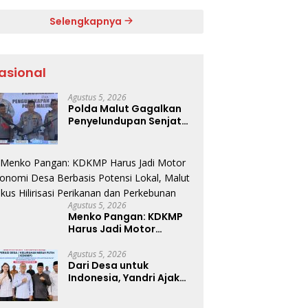
ntina di
final
Selengkapnya
asional
Agustus 5, 2026
Polda Malut Gagalkan
Penyelundupan Senjata
Api Lintas Negara Akan
Dijual ke Papua
Agustus 5, 2026
Menko Pangan: KDKMP
Harus Jadi Motor
Ekonomi Desa Berbasis
Potensi Lokal, Malut
Agustus 5, 2026
Dari Desa untuk
Fokus Hilirisasi
Indonesia, Yandri Ajak
Perikanan dan
Kepala Desa
Perkebunan
Maksimalkan Peran