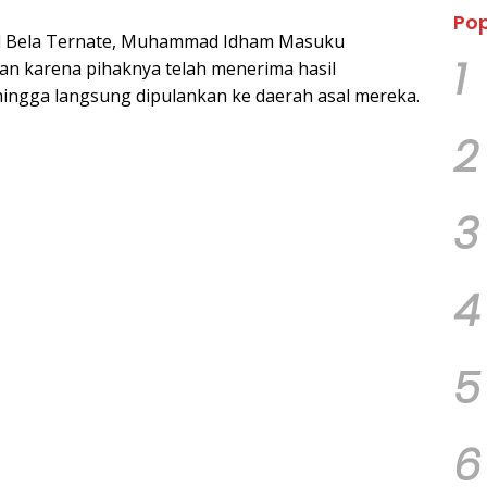
Pop
id Bela Ternate, Muhammad Idham Masuku
1
n karena pihaknya telah menerima hasil
hingga langsung dipulankan ke daerah asal mereka.
2
3
4
5
6