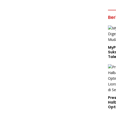
Ber
MyP
Suk
Tal
Pres
Hal
Opt
Lion