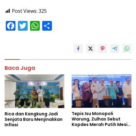
Post Views:
325
F
T
W
S
ac
w
h
h
e
itt
at
ar
b
er
s
e
o
A
Baca Juga
o
p
k
p
Tepis Isu Monopoli
Rica dan Kangkung Jadi
Warung, Zulhas Sebut
Senjata Baru Menjinakkan
Kopdes Merah Putih Mesin
Inflasi
Baru Ekonomi Desa