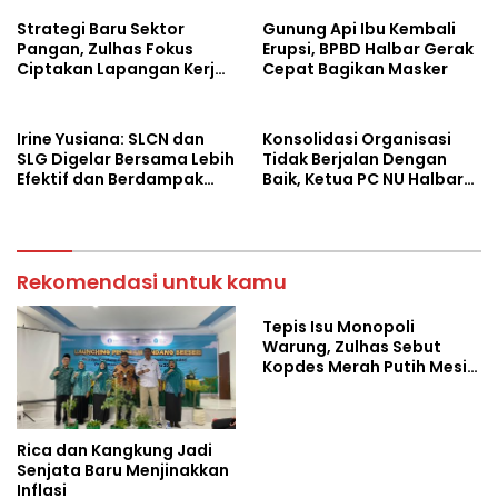
Strategi Baru Sektor
Gunung Api Ibu Kembali
Pangan, Zulhas Fokus
Erupsi, BPBD Halbar Gerak
Ciptakan Lapangan Kerja
Cepat Bagikan Masker
dan Stabilkan Harga
Irine Yusiana: SLCN dan
Konsolidasi Organisasi
SLG Digelar Bersama Lebih
Tidak Berjalan Dengan
Efektif dan Berdampak
Baik, Ketua PC NU Halbar
Luas
Minta PBNU Evaluasi Ketua
Wilayah
Rekomendasi untuk kamu
Tepis Isu Monopoli
Warung, Zulhas Sebut
Kopdes Merah Putih Mesin
Baru Ekonomi Desa
Rica dan Kangkung Jadi
Senjata Baru Menjinakkan
Inflasi