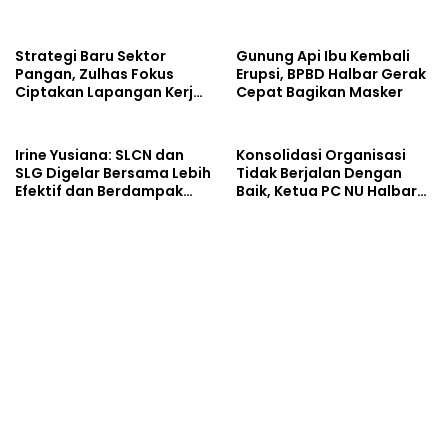
Strategi Baru Sektor
Gunung Api Ibu Kembali
Pangan, Zulhas Fokus
Erupsi, BPBD Halbar Gerak
Ciptakan Lapangan Kerja
Cepat Bagikan Masker
dan Stabilkan Harga
Irine Yusiana: SLCN dan
Konsolidasi Organisasi
SLG Digelar Bersama Lebih
Tidak Berjalan Dengan
Efektif dan Berdampak
Baik, Ketua PC NU Halbar
Luas
Minta PBNU Evaluasi Ketua
Wilayah