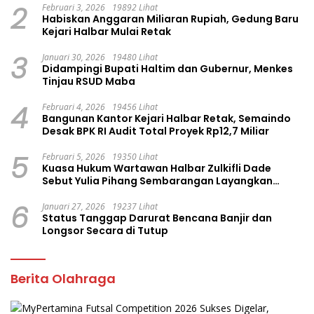
2
Februari 3, 2026
19892 Lihat
Habiskan Anggaran Miliaran Rupiah, Gedung Baru
Kejari Halbar Mulai Retak
3
Januari 30, 2026
19480 Lihat
Didampingi Bupati Haltim dan Gubernur, Menkes
Tinjau RSUD Maba
4
Februari 4, 2026
19456 Lihat
Bangunan Kantor Kejari Halbar Retak, Semaindo
Desak BPK RI Audit Total Proyek Rp12,7 Miliar
5
Februari 5, 2026
19350 Lihat
Kuasa Hukum Wartawan Halbar Zulkifli Dade
Sebut Yulia Pihang Sembarangan Layangkan
Tuduhan
6
Januari 27, 2026
19237 Lihat
Status Tanggap Darurat Bencana Banjir dan
Longsor Secara di Tutup
Berita Olahraga