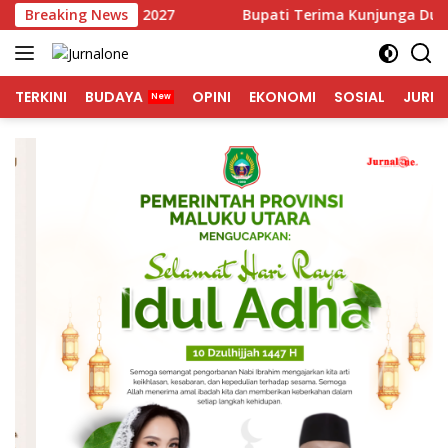
Langsung
PAS Tahun 2027
Breaking News
Bupati Terima Kunjunga Duta Besar S
ke
konten
TERKINI
BUDAYA
OPINI
EKONOMI
SOSIAL
JURNA