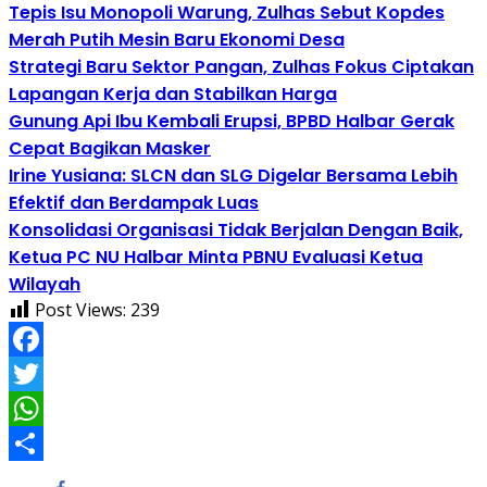
Tepis Isu Monopoli Warung, Zulhas Sebut Kopdes
Merah Putih Mesin Baru Ekonomi Desa
Strategi Baru Sektor Pangan, Zulhas Fokus Ciptakan
Lapangan Kerja dan Stabilkan Harga
Gunung Api Ibu Kembali Erupsi, BPBD Halbar Gerak
Cepat Bagikan Masker
Irine Yusiana: SLCN dan SLG Digelar Bersama Lebih
Efektif dan Berdampak Luas
Konsolidasi Organisasi Tidak Berjalan Dengan Baik,
Ketua PC NU Halbar Minta PBNU Evaluasi Ketua
Wilayah
Post Views:
239
Facebook
Twitter
WhatsApp
Share