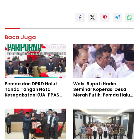
ac
w
h
h
e
itt
at
ar
b
er
s
e
o
A
Baca Juga
o
p
k
p
Pemda dan DPRD Halut
Wakil Bupati Hadiri
Tanda Tangan Nota
Seminar Koperasi Desa
Kesepakatan KUA-PPAS
Merah Putih, Pemda Halut
Tahun 2027
Komitmen Dukung
Program Nasional