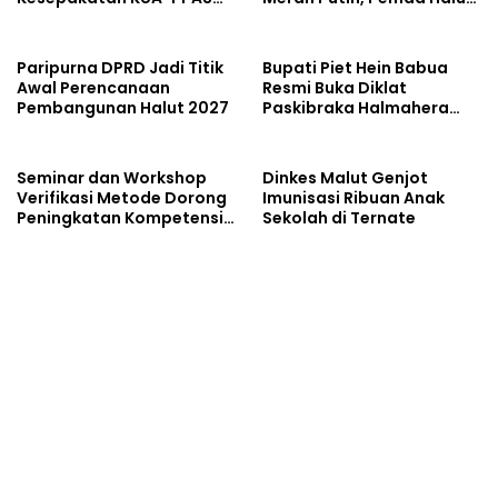
Tahun 2027
Komitmen Dukung
Program Nasional
Paripurna DPRD Jadi Titik
Bupati Piet Hein Babua
Awal Perencanaan
Resmi Buka Diklat
Pembangunan Halut 2027
Paskibraka Halmahera
Utara 2026
Seminar dan Workshop
Dinkes Malut Genjot
Verifikasi Metode Dorong
Imunisasi Ribuan Anak
Peningkatan Kompetensi
Sekolah di Ternate
Laboratorium di Maluku
Utara