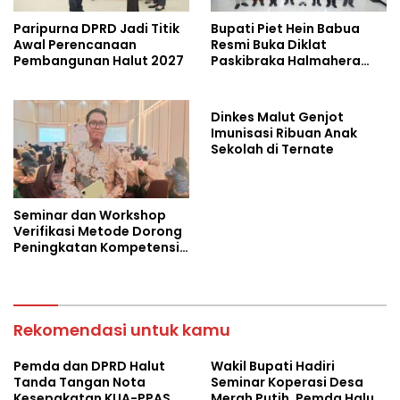
Paripurna DPRD Jadi Titik
Bupati Piet Hein Babua
Awal Perencanaan
Resmi Buka Diklat
Pembangunan Halut 2027
Paskibraka Halmahera
Utara 2026
Dinkes Malut Genjot
Imunisasi Ribuan Anak
Sekolah di Ternate
Seminar dan Workshop
Verifikasi Metode Dorong
Peningkatan Kompetensi
Laboratorium di Maluku
Utara
Rekomendasi untuk kamu
Pemda dan DPRD Halut
Wakil Bupati Hadiri
Tanda Tangan Nota
Seminar Koperasi Desa
Kesepakatan KUA-PPAS
Merah Putih, Pemda Halut