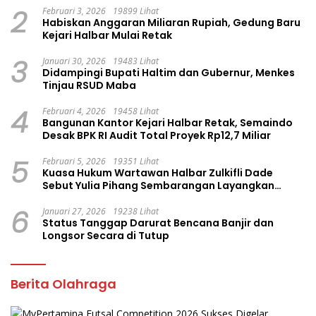
2
Februari 3, 2026
19899 Lihat
Habiskan Anggaran Miliaran Rupiah, Gedung Baru
Kejari Halbar Mulai Retak
3
Januari 30, 2026
19483 Lihat
Didampingi Bupati Haltim dan Gubernur, Menkes
Tinjau RSUD Maba
4
Februari 4, 2026
19458 Lihat
Bangunan Kantor Kejari Halbar Retak, Semaindo
Desak BPK RI Audit Total Proyek Rp12,7 Miliar
5
Februari 5, 2026
19351 Lihat
Kuasa Hukum Wartawan Halbar Zulkifli Dade
Sebut Yulia Pihang Sembarangan Layangkan
Tuduhan
6
Januari 27, 2026
19238 Lihat
Status Tanggap Darurat Bencana Banjir dan
Longsor Secara di Tutup
Berita Olahraga