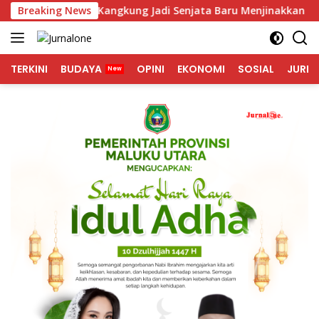
Langsung
ica dan Kangkung Jadi Senjata Baru Menjinakkan Inflasi
Breaking News
ke
konten
TERKINI
BUDAYA
OPINI
EKONOMI
SOSIAL
JURNA