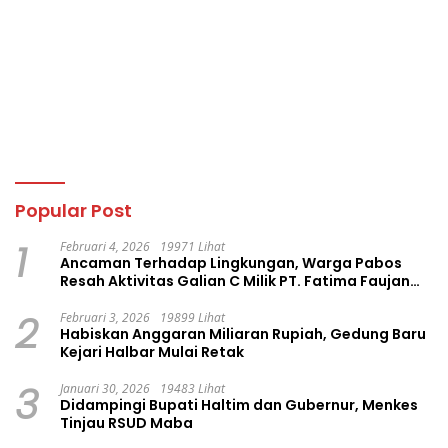
Popular Post
1
Februari 4, 2026
19971 Lihat
Ancaman Terhadap Lingkungan, Warga Pabos
Resah Aktivitas Galian C Milik PT. Fatima Faujan
Group
2
Februari 3, 2026
19899 Lihat
Habiskan Anggaran Miliaran Rupiah, Gedung Baru
Kejari Halbar Mulai Retak
3
Januari 30, 2026
19483 Lihat
Didampingi Bupati Haltim dan Gubernur, Menkes
Tinjau RSUD Maba