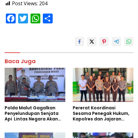
Post Views:
204
F
T
W
S
ac
w
h
h
e
itt
at
ar
b
er
s
e
o
A
Baca Juga
o
p
k
p
Polda Malut Gagalkan
Pererat Koordinasi
Penyelundupan Senjata
Sesama Penegak Hukum,
Api Lintas Negara Akan
Kapolres dan Jajaran
Dijual ke Papua
Sambangi Kejaksaan
Negeri Halut