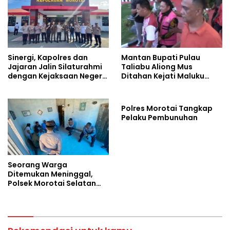
Sinergi, Kapolres dan
Mantan Bupati Pulau
Jajaran Jalin Silaturahmi
Taliabu Aliong Mus
dengan Kejaksaan Negeri
Ditahan Kejati Maluku
Pulau Morotai
Utara
Polres Morotai Tangkap
Pelaku Pembunuhan
Seorang Warga
Ditemukan Meninggal,
Polsek Morotai Selatan
Barat Langsung Amankan
TKP