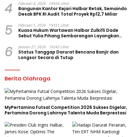
4
Februari 4, 2026
19458 Lihat
Bangunan Kantor Kejari Halbar Retak, Semaindo
Desak BPK RI Audit Total Proyek Rp12,7 Miliar
5
Februari 5, 2026
19351 Lihat
Kuasa Hukum Wartawan Halbar Zulkifli Dade
Sebut Yulia Pihang Sembarangan Layangkan
Tuduhan
6
Januari 27, 2026
19243 Lihat
Status Tanggap Darurat Bencana Banjir dan
Longsor Secara di Tutup
Berita Olahraga
MyPertamina Futsal Competition 2026 Sukses Digelar,
Pertamina Dorong Lahirnya Talenta Muda Berprestasi