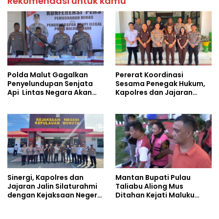
Rekomendasi untuk kamu
Polda Malut Gagalkan
Pererat Koordinasi
Penyelundupan Senjata
Sesama Penegak Hukum,
Api Lintas Negara Akan
Kapolres dan Jajaran
Dijual ke Papua
Sambangi Kejaksaan
Negeri Halut
Sinergi, Kapolres dan
Mantan Bupati Pulau
Jajaran Jalin Silaturahmi
Taliabu Aliong Mus
dengan Kejaksaan Negeri
Ditahan Kejati Maluku
Pulau Morotai
Utara