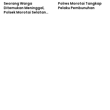
Seorang Warga
Polres Morotai Tangkap
Ditemukan Meninggal,
Pelaku Pembunuhan
Polsek Morotai Selatan
Barat Langsung Amankan
TKP