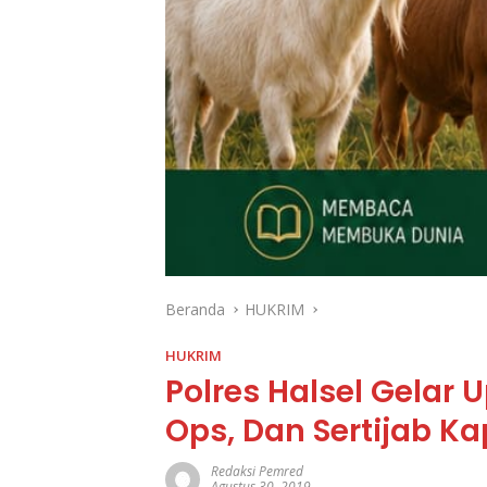
Beranda
HUKRIM
HUKRIM
Polres Halsel Gelar
Ops, Dan Sertijab K
Redaksi Pemred
Agustus 30, 2019