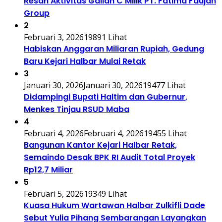
Resah Aktivitas Galian C Milik PT. Fatima Faujan
Group
2
Februari 3, 2026
19891 Lihat
Habiskan Anggaran Miliaran Rupiah, Gedung
Baru Kejari Halbar Mulai Retak
3
Januari 30, 2026
Januari 30, 2026
19477 Lihat
Didampingi Bupati Haltim dan Gubernur,
Menkes Tinjau RSUD Maba
4
Februari 4, 2026
Februari 4, 2026
19455 Lihat
Bangunan Kantor Kejari Halbar Retak,
Semaindo Desak BPK RI Audit Total Proyek
Rp12,7 Miliar
5
Februari 5, 2026
19349 Lihat
Kuasa Hukum Wartawan Halbar Zulkifli Dade
Sebut Yulia Pihang Sembarangan Layangkan