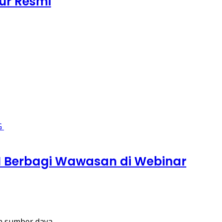
ur Resmi
M Berbagi Wawasan di Webinar
n sumber daya…