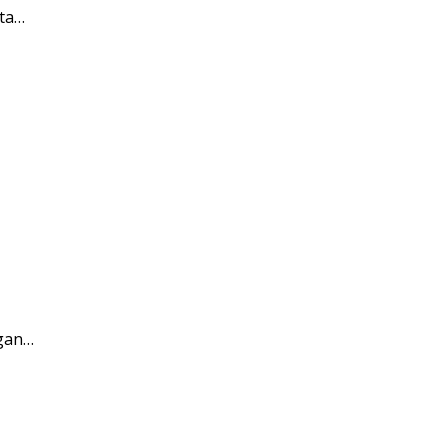
ta…
ngan…