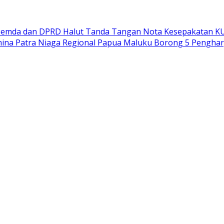
emda dan DPRD Halut Tanda Tangan Nota Kesepakatan K
ina Patra Niaga Regional Papua Maluku Borong 5 Penghar