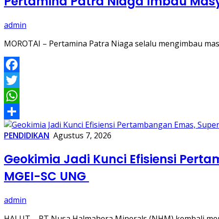
Pertamina Patra Niaga Imbau Masy
admin
MOROTAI – Pertamina Patra Niaga selalu mengimbau mas
Facebook
Twitter
WhatsApp
Share
PENDIDIKAN
Agustus 7, 2026
Geokimia Jadi Kunci Efisiensi Pe
MGEI-SC UNG
admin
HALUT – PT Nusa Halmahera Minerals (NHM) kembali 