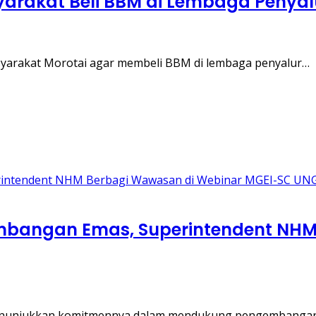
arakat Beli BBM di Lembaga Penyal
yarakat Morotai agar membeli BBM di lembaga penyalur…
rtambangan Emas, Superintendent NH
menunjukkan komitmennya dalam mendukung pengembanga