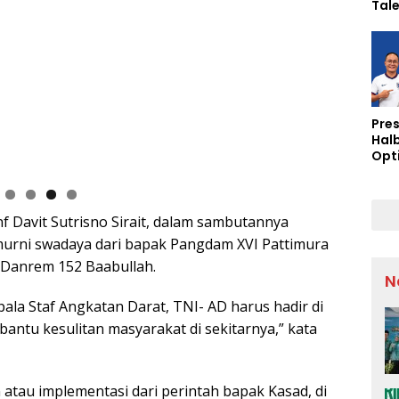
Tal
Pres
Hal
Opt
Lion
Arge
Semi
 Davit Sutrisno Sirait, dalam sambutannya
urni swadaya dari bapak Pangdam XVI Pattimura
 Danrem 152 Baabullah.
N
ala Staf Angkatan Darat, TNI- AD harus hadir di
ntu kesulitan masyarakat di sekitarnya,” kata
 atau implementasi dari perintah bapak Kasad, di