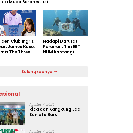
enta Muda Berprestasi
iden Club Ingris
Hadapi Darurat
bar, James Kose:
Perairan, Tim ERT
imis The Three
NHM Kantongi
s Bantai
Lisensi Diving
ntina di
Profesional
final
Selengkapnya
asional
Agustus 7, 2026
Rica dan Kangkung Jadi
Senjata Baru
Menjinakkan Inflasi
Agustus 7, 2026