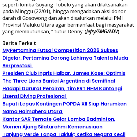
seperti lomba Goyang Tobelo yang akan dilaksanakan
pada Minggu (22/01), hingga mengadakan aksi donor
darah di Gosowong dan akan disalurkan melalui PMI
Provinsi Maluku Utara agar bermanfaat bagi masyarakat
yang membutuhkan, ” tutur Denny. (
Jefry/SMG/ADV
)
Berita Terkait
MyPertamina Futsal Competition 2026 Sukses
Digelar, Pertamina Dorong Lahirnya Talenta Muda
Berprestasi
Presiden Club Ingris Halbar, James Kose: Optimis
The Three Lions Bantai Argentina di Semifinal
Hadapi Darurat Perairan, Tim ERT NHM Kantongi
Lisensi Diving Profesional
Bupati Lepas Kontingen POPDA XII Siap Harumkan
Nama Halmahera Utara
Kantor SAR Ternate Gelar Lomba Badminton,
Momen Ajang Silaturahmi Kemanusiaan
Tanjung Verde Tanpa Takluk; Ketika Negara Kecil