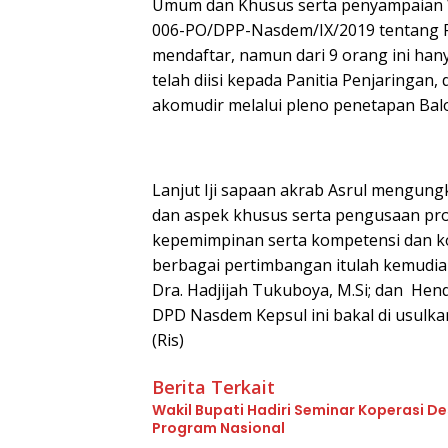
Umum dan Khusus serta penyampaian Vi
006-PO/DPP-Nasdem/IX/2019 tentang Pi
mendaftar, namun dari 9 orang ini ha
telah diisi kepada Panitia Penjaringan,
akomudir melalui pleno penetapan Bal
Lanjut Iji sapaan akrab Asrul mengu
dan aspek khusus serta pengusaan pro
kepemimpinan serta kompetensi dan k
berbagai pertimbangan itulah kemudia
Dra. Hadjijah Tukuboya, M.Si; dan Hen
DPD Nasdem Kepsul ini bakal di usulk
(Ris)
Berita Terkait
Wakil Bupati Hadiri Seminar Koperasi 
Program Nasional