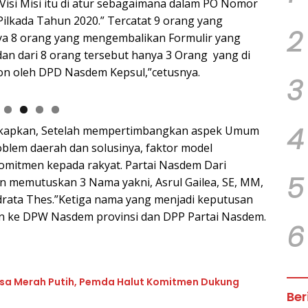
si Misi itu di atur sebagaimana dalam PO Nomor
lkada Tahun 2020.” Tercatat 9 orang yang
2
nya 8 orang yang mengembalikan Formulir yang
 dan dari 8 orang tersebut hanya 3 Orang yang di
on oleh DPD Nasdem Kepsul,”cetusnya.
3
4
ngkapkan, Setelah mempertimbangkan aspek Umum
blem daerah dan solusinya, faktor model
omitmen kepada rakyat. Partai Nasdem Dari
5
n memutuskan 3 Nama yakni, Asrul Gailea, SE, MM,
drata Thes.”Ketiga nama yang menjadi keputusan
an ke DPW Nasdem provinsi dan DPP Partai Nasdem.
6
Desa Merah Putih, Pemda Halut Komitmen Dukung
Ber