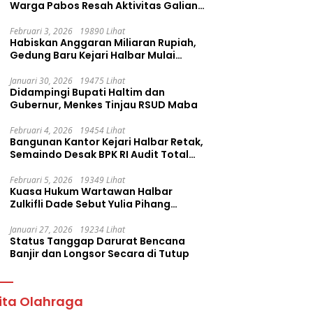
Warga Pabos Resah Aktivitas Galian
C Milik PT. Fatima Faujan Group
Februari 3, 2026
19890 Lihat
Habiskan Anggaran Miliaran Rupiah,
Gedung Baru Kejari Halbar Mulai
Retak
Januari 30, 2026
19475 Lihat
Didampingi Bupati Haltim dan
Gubernur, Menkes Tinjau RSUD Maba
Februari 4, 2026
19454 Lihat
Bangunan Kantor Kejari Halbar Retak,
Semaindo Desak BPK RI Audit Total
Proyek Rp12,7 Miliar
Februari 5, 2026
19349 Lihat
Kuasa Hukum Wartawan Halbar
Zulkifli Dade Sebut Yulia Pihang
Sembarangan Layangkan Tuduhan
Januari 27, 2026
19234 Lihat
Status Tanggap Darurat Bencana
Banjir dan Longsor Secara di Tutup
ita Olahraga