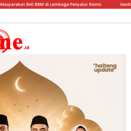
nyalur Resmi
Geokimia Jadi Kunci Efisiensi Pertamba