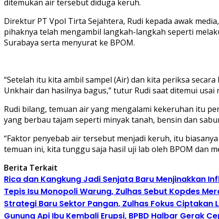
ditemukan air tersebut diduga keruh.
Direktur PT Vpol Tirta Sejahtera, Rudi kepada awak medi
pihaknya telah mengambil langkah-langkah seperti melaku
Surabaya serta menyurat ke BPOM.
“Setelah itu kita ambil sampel (Air) dan kita periksa seca
Unkhair dan hasilnya bagus,” tutur Rudi saat ditemui usai
Rudi bilang, temuan air yang mengalami kekeruhan itu p
yang berbau tajam seperti minyak tanah, bensin dan sabu
“Faktor penyebab air tersebut menjadi keruh, itu biasany
temuan ini, kita tunggu saja hasil uji lab oleh BPOM dan
Berita Terkait
Rica dan Kangkung Jadi Senjata Baru Menjinakkan Inf
Tepis Isu Monopoli Warung, Zulhas Sebut Kopdes Mer
Strategi Baru Sektor Pangan, Zulhas Fokus Ciptakan
Gunung Api Ibu Kembali Erupsi, BPBD Halbar Gerak C