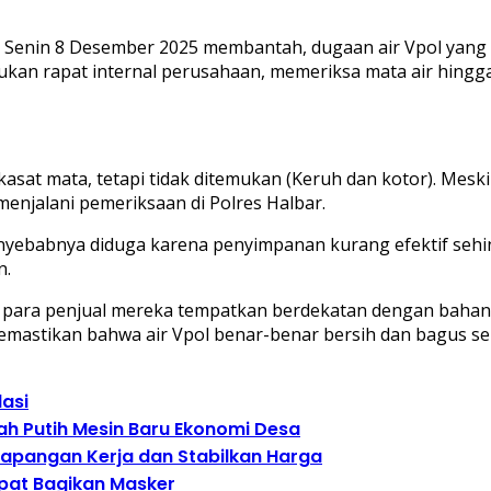
a, Senin 8 Desember 2025 membantah, dugaan air Vpol yang 
kan rapat internal perusahaan, memeriksa mata air hingga 
ra kasat mata, tetapi tidak ditemukan (Keruh dan kotor). Mes
 menjalani pemeriksaan di Polres Halbar.
enyebabnya diduga karena penyimpanan kurang efektif sehi
n.
a para penjual mereka tempatkan berdekatan dengan bahan s
 memastikan bahwa air Vpol benar-benar bersih dan bagus s
lasi
ah Putih Mesin Baru Ekonomi Desa
 Lapangan Kerja dan Stabilkan Harga
epat Bagikan Masker