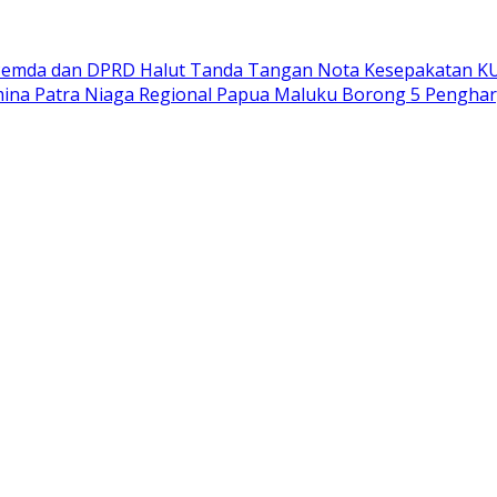
emda dan DPRD Halut Tanda Tangan Nota Kesepakatan K
ina Patra Niaga Regional Papua Maluku Borong 5 Penghar