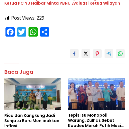
Ketua PC NU Halbar Minta PBNU Evaluasi Ketua Wilayah
Post Views:
229
F
T
W
S
ac
w
h
h
e
itt
at
ar
b
er
s
e
o
A
Baca Juga
o
p
k
p
Tepis Isu Monopoli
Rica dan Kangkung Jadi
Warung, Zulhas Sebut
Senjata Baru Menjinakkan
Kopdes Merah Putih Mesin
Inflasi