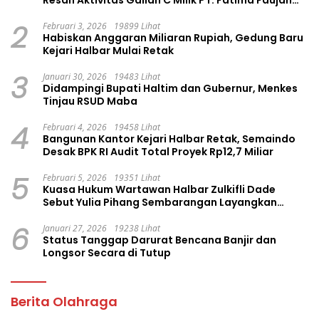
Group
2
Februari 3, 2026
19899 Lihat
Habiskan Anggaran Miliaran Rupiah, Gedung Baru
Kejari Halbar Mulai Retak
3
Januari 30, 2026
19483 Lihat
Didampingi Bupati Haltim dan Gubernur, Menkes
Tinjau RSUD Maba
4
Februari 4, 2026
19458 Lihat
Bangunan Kantor Kejari Halbar Retak, Semaindo
Desak BPK RI Audit Total Proyek Rp12,7 Miliar
5
Februari 5, 2026
19351 Lihat
Kuasa Hukum Wartawan Halbar Zulkifli Dade
Sebut Yulia Pihang Sembarangan Layangkan
Tuduhan
6
Januari 27, 2026
19238 Lihat
Status Tanggap Darurat Bencana Banjir dan
Longsor Secara di Tutup
Berita Olahraga