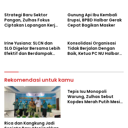
Baru Ekonomi Desa
Strategi Baru Sektor
Gunung Api Ibu Kembali
Pangan, Zulhas Fokus
Erupsi, BPBD Halbar Gerak
Ciptakan Lapangan Kerja
Cepat Bagikan Masker
dan Stabilkan Harga
Irine Yusiana: SLCN dan
Konsolidasi Organisasi
SLG Digelar Bersama Lebih
Tidak Berjalan Dengan
Efektif dan Berdampak
Baik, Ketua PC NU Halbar
Luas
Minta PBNU Evaluasi Ketua
Wilayah
Rekomendasi untuk kamu
Tepis Isu Monopoli
Warung, Zulhas Sebut
Kopdes Merah Putih Mesin
Baru Ekonomi Desa
Rica dan Kangkung Jadi