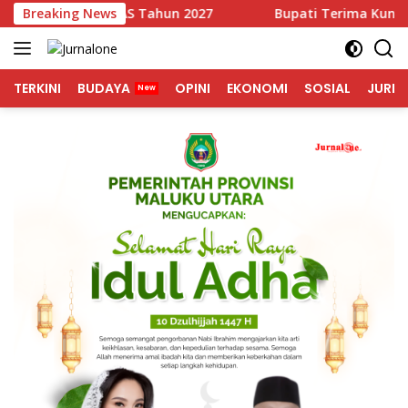
Langsung
UA-PPAS Tahun 2027
Breaking News
Bupati Terima Kunjunga Duta Bes
ke
konten
TERKINI
BUDAYA
OPINI
EKONOMI
SOSIAL
JURNA