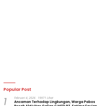
Popular Post
1
Februari 4, 2026
19971 Lihat
Ancaman Terhadap Lingkungan, Warga Pabos
Resah Aktivitas Galian C Milik PT. Fatima Faujan