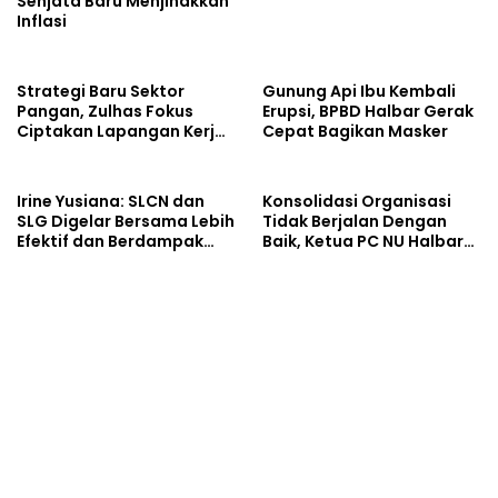
Senjata Baru Menjinakkan
Inflasi
Strategi Baru Sektor
Gunung Api Ibu Kembali
Pangan, Zulhas Fokus
Erupsi, BPBD Halbar Gerak
Ciptakan Lapangan Kerja
Cepat Bagikan Masker
dan Stabilkan Harga
Irine Yusiana: SLCN dan
Konsolidasi Organisasi
SLG Digelar Bersama Lebih
Tidak Berjalan Dengan
Efektif dan Berdampak
Baik, Ketua PC NU Halbar
Luas
Minta PBNU Evaluasi Ketua
Wilayah