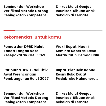
Seminar dan Workshop
Dinkes Malut Genjot
Verifikasi Metode Dorong
Imunisasi Ribuan Anak
Peningkatan Kompetensi
Sekolah di Ternate
Laboratorium di Maluku
Utara
Rekomendasi untuk kamu
Pemda dan DPRD Halut
Wakil Bupati Hadiri
Tanda Tangan Nota
Seminar Koperasi Desa
Kesepakatan KUA-PPAS
Merah Putih, Pemda Halut
Tahun 2027
Komitmen Dukung
Program Nasional
Paripurna DPRD Jadi Titik
Bupati Piet Hein Babua
Awal Perencanaan
Resmi Buka Diklat
Pembangunan Halut 2027
Paskibraka Halmahera
Utara 2026
Seminar dan Workshop
Dinkes Malut Genjot
Verifikasi Metode Dorong
Imunisasi Ribuan Anak
Peningkatan Kompetensi
Sekolah di Ternate