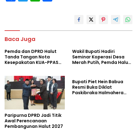
ac
w
h
h
e
itt
at
ar
b
er
s
e
o
A
Baca Juga
o
p
Pemda dan DPRD Halut
Wakil Bupati Hadiri
k
p
Tanda Tangan Nota
Seminar Koperasi Desa
Kesepakatan KUA-PPAS
Merah Putih, Pemda Halut
Tahun 2027
Komitmen Dukung
Program Nasional
Bupati Piet Hein Babua
Resmi Buka Diklat
Paskibraka Halmahera
Utara 2026
Paripurna DPRD Jadi Titik
Awal Perencanaan
Pembangunan Halut 2027