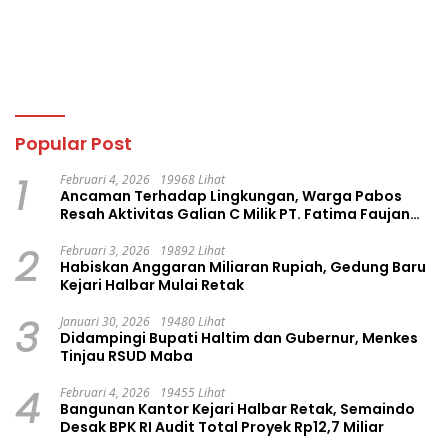
Popular Post
1
Februari 4, 2026
19968 Lihat
Ancaman Terhadap Lingkungan, Warga Pabos
Resah Aktivitas Galian C Milik PT. Fatima Faujan
Group
2
Februari 3, 2026
19892 Lihat
Habiskan Anggaran Miliaran Rupiah, Gedung Baru
Kejari Halbar Mulai Retak
3
Januari 30, 2026
19480 Lihat
Didampingi Bupati Haltim dan Gubernur, Menkes
Tinjau RSUD Maba
4
Februari 4, 2026
19455 Lihat
Bangunan Kantor Kejari Halbar Retak, Semaindo
Desak BPK RI Audit Total Proyek Rp12,7 Miliar