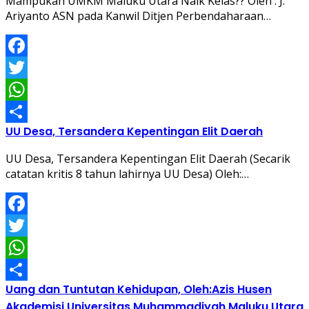
Mampukah UMKM Maluku Utara Naik Kelas?? Oleh : J.
Ariyanto ASN pada Kanwil Ditjen Perbendaharaan…
Facebook
Twitter
WhatsApp
UU Desa, Tersandera Kepentingan Elit Daerah
Share
UU Desa, Tersandera Kepentingan Elit Daerah (Secarik
catatan kritis 8 tahun lahirnya UU Desa) Oleh:…
Facebook
Twitter
WhatsApp
Uang dan Tuntutan Kehidupan, Oleh:Azis Husen
Share
Akademisi Universitas Muhammadiyah Maluku Utara