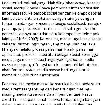
tidak terjadi hal-hal yang tidak diinginkan.
kedua
, korelasi
sosial, merujuk pada upaya pemberian interpretasi dan
informasi satu kelompok sosial dengan kelompok sosial
lainnya atau antara satu pandangan lainnya dengan
tujuan pandangan konsensus.
ketiga
, sosialisasi, merujuk
pada upaya pewarisan nilai-nilai dari satu generasi ke
generasi lainnya, atau dari satu kelompok ke kelompok
lainnya (Mufid, 2007). Karena itu, media juga bisa disebut
sebagai faktor lingkungan yang mengubah perilaku
khalayak melalui proses pelaziman klasik, pelaziman
opera atau proses imitasi atau belajar sosial. Sehingga
media juga memiliki dua fungsi yakni
pertama
, media
massa mempunyai fungsi untuk memenuhi kebutuhan
akan fantasi.
kedua
, media massa berfungsi untuk
memenuhi kebutuhan informasi.
Pada realitas media massa, konstruksi berita pada suatu
media tentu tergantung dari kepentingan masing-
masing media itu sendiri. Dalam pemberitaan kasus
covid-19 ini, dapat diamati bahwa terdapat tiga kategori
dalam kontruksi berita pada media televisi.
Pertama
,