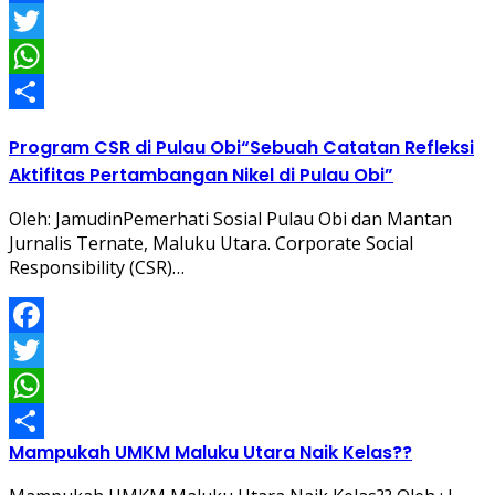
Facebook
Twitter
WhatsApp
Share
Program CSR di Pulau Obi“Sebuah Catatan Refleksi
Aktifitas Pertambangan Nikel di Pulau Obi”
Oleh: JamudinPemerhati Sosial Pulau Obi dan Mantan
Jurnalis Ternate, Maluku Utara. Corporate Social
Responsibility (CSR)…
Facebook
Twitter
WhatsApp
Mampukah UMKM Maluku Utara Naik Kelas??
Share