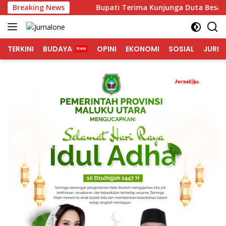
Langsung
un 2027
Breaking News
Bupati Terima Kunjunga Duta Besar Singapura
ke
konten
TERKINI
BUDAYA
OPINI
EKONOMI
SOSIAL
JURNA