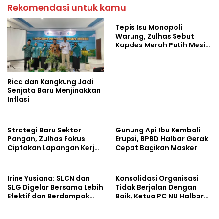
Rekomendasi untuk kamu
Tepis Isu Monopoli
Warung, Zulhas Sebut
Kopdes Merah Putih Mesin
Baru Ekonomi Desa
Rica dan Kangkung Jadi
Senjata Baru Menjinakkan
Inflasi
Strategi Baru Sektor
Gunung Api Ibu Kembali
Pangan, Zulhas Fokus
Erupsi, BPBD Halbar Gerak
Ciptakan Lapangan Kerja
Cepat Bagikan Masker
dan Stabilkan Harga
Irine Yusiana: SLCN dan
Konsolidasi Organisasi
SLG Digelar Bersama Lebih
Tidak Berjalan Dengan
Efektif dan Berdampak
Baik, Ketua PC NU Halbar
Luas
Minta PBNU Evaluasi Ketua
Wilayah