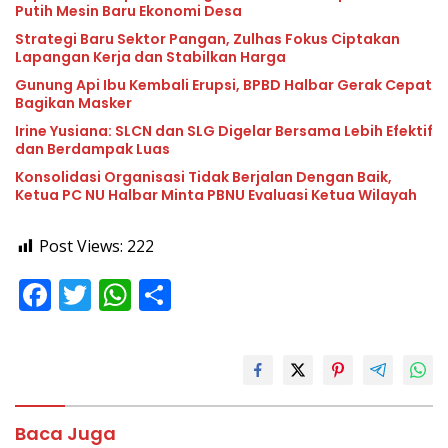
Putih Mesin Baru Ekonomi Desa
Strategi Baru Sektor Pangan, Zulhas Fokus Ciptakan
Lapangan Kerja dan Stabilkan Harga
Gunung Api Ibu Kembali Erupsi, BPBD Halbar Gerak Cepat
Bagikan Masker
Irine Yusiana: SLCN dan SLG Digelar Bersama Lebih Efektif
dan Berdampak Luas
Konsolidasi Organisasi Tidak Berjalan Dengan Baik,
Ketua PC NU Halbar Minta PBNU Evaluasi Ketua Wilayah
Post Views:
222
F
T
W
S
ac
w
h
h
e
itt
at
ar
b
er
s
e
o
A
Baca Juga