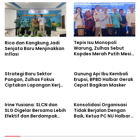
o
p
k
p
Tepis Isu Monopoli
Rica dan Kangkung Jadi
Warung, Zulhas Sebut
Senjata Baru Menjinakkan
Kopdes Merah Putih Mesin
Inflasi
Baru Ekonomi Desa
Strategi Baru Sektor
Gunung Api Ibu Kembali
Pangan, Zulhas Fokus
Erupsi, BPBD Halbar Gerak
Ciptakan Lapangan Kerja
Cepat Bagikan Masker
dan Stabilkan Harga
Irine Yusiana: SLCN dan
Konsolidasi Organisasi
SLG Digelar Bersama Lebih
Tidak Berjalan Dengan
Efektif dan Berdampak
Baik, Ketua PC NU Halbar
Luas
Minta PBNU Evaluasi Ketua
Wilayah