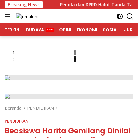
Langsung
kkan Inflasi
Breaking News
Pemda dan DPRD Halut Tanda Tangan Not
ke
konten
TERKINI
BUDAYA
OPINI
EKONOMI
SOSIAL
JURNA
1
2
Beranda
PENDIDIKAN
PENDIDIKAN
Beasiswa Harita Gemilang Dinilai