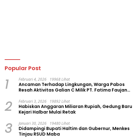
Popular Post
1
Februari 4, 2026
19968 Lihat
Ancaman Terhadap Lingkungan, Warga Pabos
Resah Aktivitas Galian C Milik PT. Fatima Faujan
Group
2
Februari 3, 2026
19892 Lihat
Habiskan Anggaran Miliaran Rupiah, Gedung Baru
Kejari Halbar Mulai Retak
3
Januari 30, 2026
19480 Lihat
Didampingi Bupati Haltim dan Gubernur, Menkes
Tinjau RSUD Maba