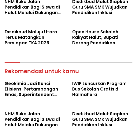
NHM Buka Jalan
Disdikbud Malut Siapkan
Pendidikan Bagi Siswa di
Guru SMA SMK Wujudkan
Halut Melalui Dukungan
Pendidikan Inklusi
Transportasi
Disdikbud Maluju Utara
Open House Sekolah
Terus Matangkan
Rakyat Halut, Bupati
Persiapan TKA 2026
Dorong Pendidikan
Berkualitas
Rekomendasi untuk kamu
Geokimia Jadi Kunci
IWIP Luncurkan Program
Efisiensi Pertambangan
Bus Sekolah Gratis di
Emas, Superintendent
Halmahera
NHM Berbagi Wawasan di
Webinar MGEI-SC UNG
NHM Buka Jalan
Disdikbud Malut Siapkan
Pendidikan Bagi Siswa di
Guru SMA SMK Wujudkan
Halut Melalui Dukungan
Pendidikan Inklusi
Transportasi