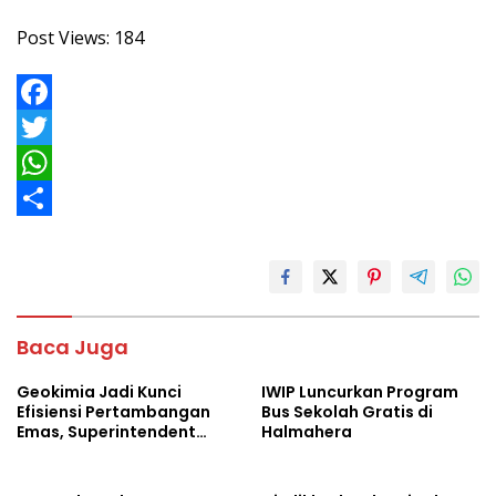
Post Views:
184
F
a
T
c
w
W
e
i
h
S
b
t
a
h
o
t
t
a
o
e
s
r
Baca Juga
k
r
A
e
Geokimia Jadi Kunci
IWIP Luncurkan Program
p
Efisiensi Pertambangan
Bus Sekolah Gratis di
Emas, Superintendent
Halmahera
p
NHM Berbagi Wawasan di
Webinar MGEI-SC UNG