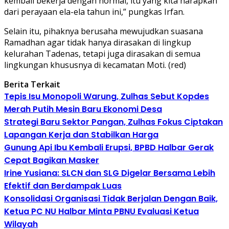
kembali bekerja dengan normal, itu yang kita harapkan
dari perayaan ela-ela tahun ini,” pungkas Irfan.
Selain itu, pihaknya berusaha mewujudkan suasana
Ramadhan agar tidak hanya dirasakan di lingkup
kelurahan Tadenas, tetapi juga dirasakan di semua
lingkungan khususnya di kecamatan Moti. (red)
Berita Terkait
Tepis Isu Monopoli Warung, Zulhas Sebut Kopdes
Merah Putih Mesin Baru Ekonomi Desa
Strategi Baru Sektor Pangan, Zulhas Fokus Ciptakan
Lapangan Kerja dan Stabilkan Harga
Gunung Api Ibu Kembali Erupsi, BPBD Halbar Gerak
Cepat Bagikan Masker
Irine Yusiana: SLCN dan SLG Digelar Bersama Lebih
Efektif dan Berdampak Luas
Konsolidasi Organisasi Tidak Berjalan Dengan Baik,
Ketua PC NU Halbar Minta PBNU Evaluasi Ketua
Wilayah