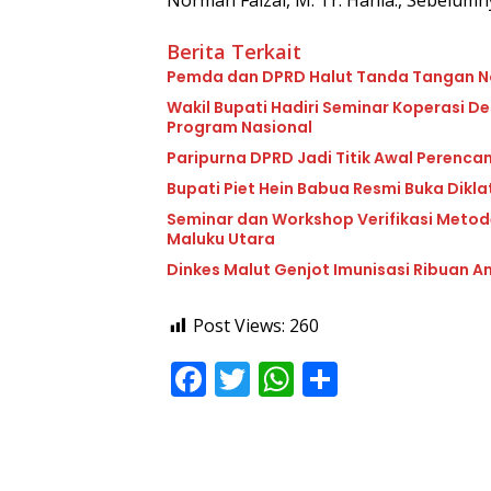
Norman Faizal, M. Tr. Hanla., Sebelumn
Berita Terkait
Pemda dan DPRD Halut Tanda Tangan N
Wakil Bupati Hadiri Seminar Koperasi 
Program Nasional
Paripurna DPRD Jadi Titik Awal Peren
Bupati Piet Hein Babua Resmi Buka Dikl
Seminar dan Workshop Verifikasi Meto
Maluku Utara
Dinkes Malut Genjot Imunisasi Ribuan A
Post Views:
260
F
T
W
S
ac
w
h
h
e
itt
at
ar
b
er
s
e