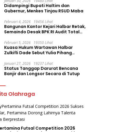
Januari 30, 2026
19480 Lihat
Didampingi Bupati Haltim dan
Gubernur, Menkes Tinjau RSUD Maba
Februari 4, 2026
19456 Lihat
Bangunan Kantor Kejari Halbar Retak,
Semaindo Desak BPK RI Audit Total
Proyek Rp12,7 Miliar
Februari 5, 2026
19350 Lihat
Kuasa Hukum Wartawan Halbar
Zulkifli Dade Sebut Yulia Pihang
Sembarangan Layangkan Tuduhan
Januari 27, 2026
19237 Lihat
Status Tanggap Darurat Bencana
Banjir dan Longsor Secara di Tutup
ita Olahraga
ertamina Futsal Competition 2026