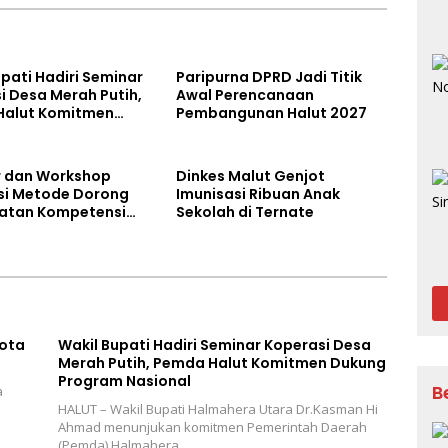
pati Hadiri Seminar
Paripurna DPRD Jadi Titik
i Desa Merah Putih,
Awal Perencanaan
Halut Komitmen
Pembangunan Halut 2027
Program Nasional
 dan Workshop
Dinkes Malut Genjot
asi Metode Dorong
Imunisasi Ribuan Anak
atan Kompetensi
Sekolah di Ternate
orium di Maluku
ota
Wakil Bupati Hadiri Seminar Koperasi Desa
Merah Putih, Pemda Halut Komitmen Dukung
Program Nasional
B
a
HALUT – Wakil Bupati Halmahera Utara Dr.Kasman Hi
Ahmad menunjukan komitmen Pemerintah Daerah
(Pemda) Halmahera…