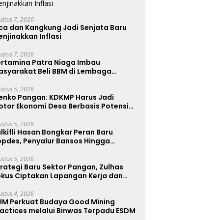
ustus 7, 2026
ca dan Kangkung Jadi Senjata Baru
njinakkan Inflasi
ustus 7, 2026
ertamina Patra Niaga Imbau
asyarakat Beli BBM di Lembaga
enyalur Resmi
ustus 5, 2026
enko Pangan: KDKMP Harus Jadi
otor Ekonomi Desa Berbasis Potensi
kal, Malut Fokus Hilirisasi Perikanan
an Perkebunan
ustus 5, 2026
lkifli Hasan Bongkar Peran Baru
opdes, Penyalur Bansos Hingga
iptakan Lapangan Kerja
ustus 5, 2026
rategi Baru Sektor Pangan, Zulhas
okus Ciptakan Lapangan Kerja dan
tabilkan Harga
ustus 4, 2026
HM Perkuat Budaya Good Mining
ractices melalui Binwas Terpadu ESDM