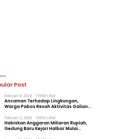
ular Post
Februari 4, 2026
19968 Lihat
Ancaman Terhadap Lingkungan,
Warga Pabos Resah Aktivitas Galian
C Milik PT. Fatima Faujan Group
Februari 3, 2026
19892 Lihat
Habiskan Anggaran Miliaran Rupiah,
Gedung Baru Kejari Halbar Mulai
Retak