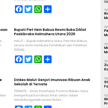
F
T
W
S
Ag
Ri
ac
w
h
h
Me
e
itt
at
ar
Ag
b
er
s
e
naan
Bupati Piet Hein Babua Resmi Buka Diklat
P
Paskibraka Halmahera Utara 2026
M
o
A
P
a
HALUT – Bupati Halmahera Utara, Piet Hein Babua,
Ag
o
p
m
secara resmi membuka Pendidikan dan Pelatihan
M
(Diklat)…
M
k
p
F
T
W
S
Lo
d
Ag
ac
w
h
h
Zu
K
e
itt
at
ar
C
Ag
b
er
s
e
e
Dinkes Malut Genjot Imunisasi Ribuan Anak
St
Sekolah di Ternate
F
o
A
S
TERNATE – Dinas Kesehatan Provinsi Maluku Utara
o
p
mber
memperkuat koordinasi lintas sektor dalam
Ag
N
mendukung pelaksanaan Bulan…
k
p
P