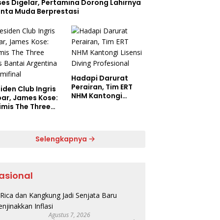
ses Digelar, Pertamina Dorong Lahirnya
enta Muda Berprestasi
Hadapi Darurat
Perairan, Tim ERT
iden Club Ingris
NHM Kantongi
bar, James Kose:
Lisensi Diving
imis The Three
Profesional
s Bantai
ntina di
final
Selengkapnya
asional
Agustus 7, 2026