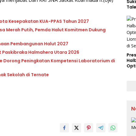
ya menjabat Dan KRI SNA Satkat Koarmada II.(oje)
Suk
Tal
ota Kesepakatan KUA-PPAS Tahun 2027
Desa Merah Putih, Pemda Halut Komitmen Dukung
canaan Pembangunan Halut 2027
at Paskibraka Halmahera Utara 2026
Pres
Hal
de Dorong Peningkatan Kompetensi Laboratorium di
Opt
Lion
nak Sekolah di Ternate
Arge
Semi
N