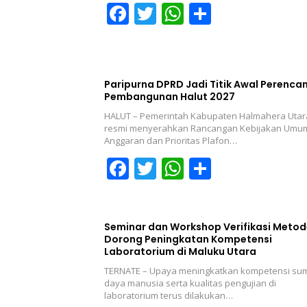
F
T
W
S
ac
w
h
h
e
itt
at
ar
b
er
s
e
Paripurna DPRD Jadi Titik Awal Perenca
o
A
Pembangunan Halut 2027
o
p
HALUT – Pemerintah Kabupaten Halmahera Utar
resmi menyerahkan Rancangan Kebijakan Umu
k
p
Anggaran dan Prioritas Plafon…
F
T
W
S
ac
w
h
h
e
itt
at
ar
b
er
s
e
Seminar dan Workshop Verifikasi Metod
Dorong Peningkatan Kompetensi
o
A
Laboratorium di Maluku Utara
o
p
TERNATE – Upaya meningkatkan kompetensi su
daya manusia serta kualitas pengujian di
k
p
laboratorium terus dilakukan…