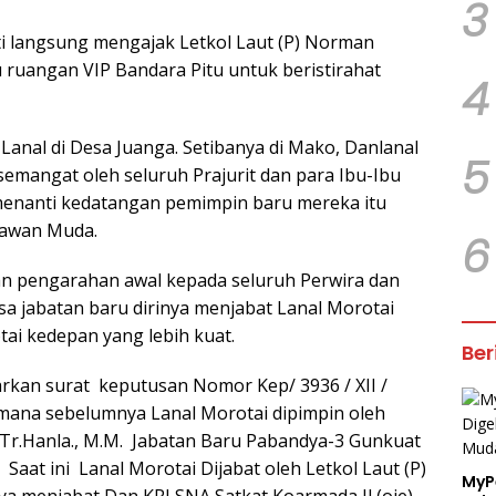
3
ti langsung mengajak Letkol Laut (P) Norman
ju ruangan VIP Bandara Pitu untuk beristirahat
4
nal di Desa Juanga. Setibanya di Mako, Danlanal
5
emangat oleh seluruh Prajurit dan para Ibu-Ibu
 menanti kedatangan pemimpin baru mereka itu
lawan Muda.
6
n pengarahan awal kepada seluruh Perwira dan
asa jabatan baru dirinya menjabat Lanal Morotai
i kedepan yang lebih kuat.
Ber
rkan surat keputusan Nomor Kep/ 3936 / XII /
imana sebelumnya Lanal Morotai dipimpin oleh
 M.Tr.Hanla., M.M. Jabatan Baru Pabandya-3 Gunkuat
aat ini Lanal Morotai Dijabat oleh Letkol Laut (P)
MyP