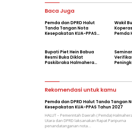
o
A
Baca Juga
o
p
Pemda dan DPRD Halut
Wakil Bu
k
p
Tanda Tangan Nota
Koperas
Kesepakatan KUA-PPAS
Pemda 
Tahun 2027
Dukung 
Bupati Piet Hein Babua
Seminar
Resmi Buka Diklat
Verifik
Paskibraka Halmahera
Peningk
Utara 2026
Laborat
Utara
Rekomendasi untuk kamu
Pemda dan DPRD Halut Tanda Tangan N
Kesepakatan KUA-PPAS Tahun 2027
HALUT – Pemerintah Daerah ( Pemda) Halmaher
Utara dan DPRD laksanakan Rapat Paripurna
penandatanganan nota…