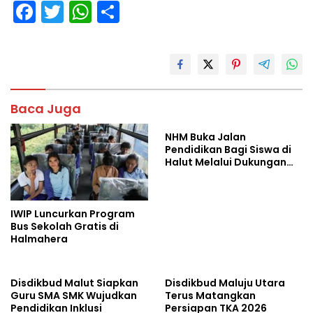
F
T
W
S
ac
w
h
h
e
itt
at
ar
b
er
s
e
o
A
Baca Juga
o
p
NHM Buka Jalan
k
p
Pendidikan Bagi Siswa di
Halut Melalui Dukungan
Transportasi
IWIP Luncurkan Program
Bus Sekolah Gratis di
Halmahera
Disdikbud Malut Siapkan
Disdikbud Maluju Utara
Guru SMA SMK Wujudkan
Terus Matangkan
Pendidikan Inklusi
Persiapan TKA 2026