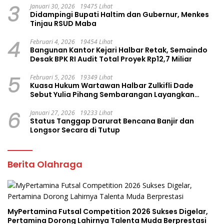
3
Januari 30, 2026
19475 Lihat
Didampingi Bupati Haltim dan Gubernur, Menkes
Tinjau RSUD Maba
4
Februari 4, 2026
19454 Lihat
Bangunan Kantor Kejari Halbar Retak, Semaindo
Desak BPK RI Audit Total Proyek Rp12,7 Miliar
5
Februari 5, 2026
19349 Lihat
Kuasa Hukum Wartawan Halbar Zulkifli Dade
Sebut Yulia Pihang Sembarangan Layangkan
Tuduhan
6
Januari 27, 2026
19233 Lihat
Status Tanggap Darurat Bencana Banjir dan
Longsor Secara di Tutup
Berita Olahraga
MyPertamina Futsal Competition 2026 Sukses Digelar,
Pertamina Dorong Lahirnya Talenta Muda Berprestasi