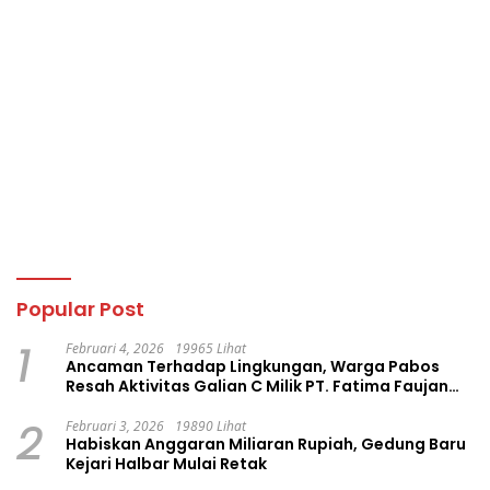
Popular Post
1
Februari 4, 2026
19965 Lihat
Ancaman Terhadap Lingkungan, Warga Pabos
Resah Aktivitas Galian C Milik PT. Fatima Faujan
Group
2
Februari 3, 2026
19890 Lihat
Habiskan Anggaran Miliaran Rupiah, Gedung Baru
Kejari Halbar Mulai Retak