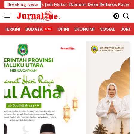
Langsung
 Harus Jadi Motor Ekonomi Desa Berbasis Potensi Lokal, Malut
Breaking News
ke
konten
TERKINI
BUDAYA
OPINI
EKONOMI
SOSIAL
JURNA