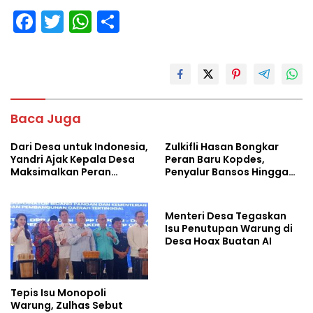
F
T
W
S
ac
w
h
h
e
itt
at
ar
b
er
s
e
o
A
Baca Juga
o
p
Dari Desa untuk Indonesia,
Zulkifli Hasan Bongkar
k
p
Yandri Ajak Kepala Desa
Peran Baru Kopdes,
Maksimalkan Peran
Penyalur Bansos Hingga
Kopdes Merah Putih
Ciptakan Lapangan Kerja
Menteri Desa Tegaskan
Isu Penutupan Warung di
Desa Hoax Buatan AI
Tepis Isu Monopoli
Warung, Zulhas Sebut