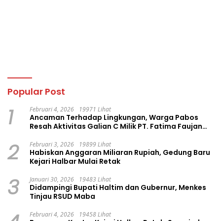
Popular Post
1
Februari 4, 2026
19971 Lihat
Ancaman Terhadap Lingkungan, Warga Pabos
Resah Aktivitas Galian C Milik PT. Fatima Faujan
Group
2
Februari 3, 2026
19899 Lihat
Habiskan Anggaran Miliaran Rupiah, Gedung Baru
Kejari Halbar Mulai Retak
3
Januari 30, 2026
19483 Lihat
Didampingi Bupati Haltim dan Gubernur, Menkes
Tinjau RSUD Maba
Februari 4, 2026
19458 Lihat