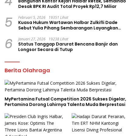
4
Bangunan Kantor Kejari Halbar Retak, Semaindo
Desak BPK RI Audit Total Proyek Rp12,7 Miliar
5
Februari 5, 2026
19351 Lihat
Kuasa Hukum Wartawan Halbar Zulkifli Dade
Sebut Yulia Pihang Sembarangan Layangkan
Tuduhan
6
Januari 27, 2026
19238 Lihat
Status Tanggap Darurat Bencana Banjir dan
Longsor Secara di Tutup
Berita Olahraga
MyPertamina Futsal Competition 2026 Sukses Digelar,
Pertamina Dorong Lahirnya Talenta Muda Berprestasi