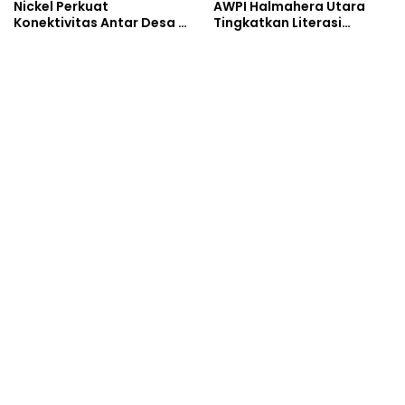
Nickel Perkuat
AWPI Halmahera Utara
Konektivitas Antar Desa di
Tingkatkan Literasi
Obi Selatan Obi
Informasi Masyarakat