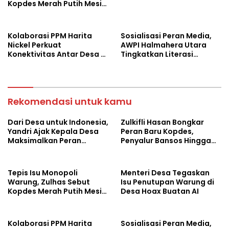
Kopdes Merah Putih Mesin
Baru Ekonomi Desa
Kolaborasi PPM Harita
Sosialisasi Peran Media,
Nickel Perkuat
AWPI Halmahera Utara
Konektivitas Antar Desa di
Tingkatkan Literasi
Obi Selatan Obi
Informasi Masyarakat
Rekomendasi untuk kamu
Dari Desa untuk Indonesia,
Zulkifli Hasan Bongkar
Yandri Ajak Kepala Desa
Peran Baru Kopdes,
Maksimalkan Peran
Penyalur Bansos Hingga
Kopdes Merah Putih
Ciptakan Lapangan Kerja
Tepis Isu Monopoli
Menteri Desa Tegaskan
Warung, Zulhas Sebut
Isu Penutupan Warung di
Kopdes Merah Putih Mesin
Desa Hoax Buatan AI
Baru Ekonomi Desa
Kolaborasi PPM Harita
Sosialisasi Peran Media,