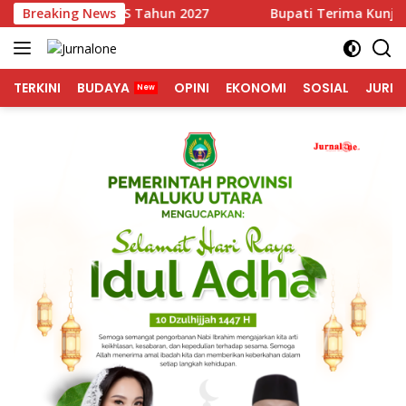
Langsung
UA-PPAS Tahun 2027
Breaking News
Bupati Terima Kunjunga Duta Bes
ke
konten
TERKINI
BUDAYA
OPINI
EKONOMI
SOSIAL
JURNA