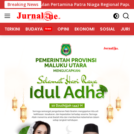
Langsung
nggulan Pertamina Patra Niaga Regional Papua Maluku Borong
Breaking News
ke
konten
TERKINI
BUDAYA
OPINI
EKONOMI
SOSIAL
JURNA