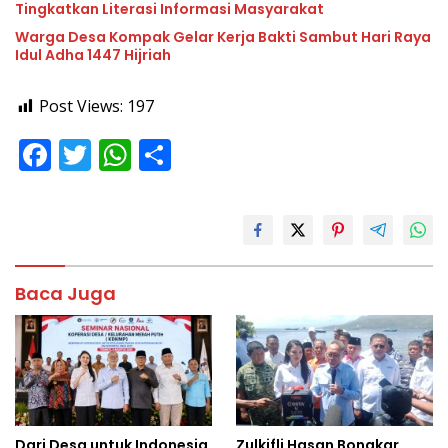
Tingkatkan Literasi Informasi Masyarakat
Warga Desa Kompak Gelar Kerja Bakti Sambut Hari Raya
Idul Adha 1447 Hijriah
Post Views:
197
F
T
W
S
ac
w
h
h
e
itt
at
ar
b
er
s
e
o
A
Baca Juga
o
p
k
p
Dari Desa untuk Indonesia,
Zulkifli Hasan Bongkar