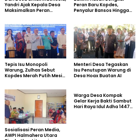
Yandri Ajak Kepala Desa
Peran Baru Kopdes,
Maksimalkan Peran
Penyalur Bansos Hingga
Kopdes Merah Putih
Ciptakan Lapangan Kerja
Tepis Isu Monopoli
Menteri Desa Tegaskan
Warung, Zulhas Sebut
Isu Penutupan Warung di
Kopdes Merah Putih Mesin
Desa Hoax Buatan AI
Baru Ekonomi Desa
Warga Desa Kompak
Gelar Kerja Bakti Sambut
Hari Raya Idul Adha 1447
Hijriah
Sosialisasi Peran Media,
AWPI Halmahera Utara