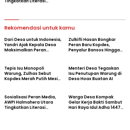
Tingkatkan Literasi
Informasi Masyarakat
Rekomendasi untuk kamu
Dari Desa untuk Indonesia,
Zulkifli Hasan Bongkar
Yandri Ajak Kepala Desa
Peran Baru Kopdes,
Maksimalkan Peran
Penyalur Bansos Hingga
Kopdes Merah Putih
Ciptakan Lapangan Kerja
Tepis Isu Monopoli
Menteri Desa Tegaskan
Warung, Zulhas Sebut
Isu Penutupan Warung di
Kopdes Merah Putih Mesin
Desa Hoax Buatan AI
Baru Ekonomi Desa
Sosialisasi Peran Media,
Warga Desa Kompak
AWPI Halmahera Utara
Gelar Kerja Bakti Sambut
Tingkatkan Literasi
Hari Raya Idul Adha 1447
Informasi Masyarakat
Hijriah