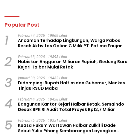
Popular Post
1
Februari 4, 2026
19969 Lihat
Ancaman Terhadap Lingkungan, Warga Pabos
Resah Aktivitas Galian C Milik PT. Fatima Faujan
Group
2
Februari 3, 2026
19898 Lihat
Habiskan Anggaran Miliaran Rupiah, Gedung Baru
Kejari Halbar Mulai Retak
3
Januari 30, 2026
19482 Lihat
Didampingi Bupati Haltim dan Gubernur, Menkes
Tinjau RSUD Maba
4
Februari 4, 2026
19458 Lihat
Bangunan Kantor Kejari Halbar Retak, Semaindo
Desak BPK RI Audit Total Proyek Rp12,7 Miliar
5
Februari 5, 2026
19351 Lihat
Kuasa Hukum Wartawan Halbar Zulkifli Dade
Sebut Yulia Pihang Sembarangan Layangkan