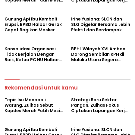
Baru Ekonomi Desa
dan Stabilkan Harga
Gunung Api Ibu Kembali
Irine Yusiana: SLCN dan
Erupsi, BPBD Halbar Gerak
SLG Digelar Bersama Lebih
Cepat Bagikan Masker
Efektif dan Berdampak
Luas
Konsolidasi Organisasi
BPHL Wilayah XVI Ambon
Tidak Berjalan Dengan
Dorong Sembilan KPH di
Baik, Ketua PC NU Halbar
Maluku Utara Segera
Minta PBNU Evaluasi Ketua
Susun RPHJP
Wilayah
Rekomendasi untuk kamu
Tepis Isu Monopoli
Strategi Baru Sektor
Warung, Zulhas Sebut
Pangan, Zulhas Fokus
Kopdes Merah Putih Mesin
Ciptakan Lapangan Kerja
Baru Ekonomi Desa
dan Stabilkan Harga
Gunung Api Ibu Kembali
Irine Yusiana: SLCN dan
Erupsi, BPBD Halbar Gerak
SLG Digelar Bersama Lebih