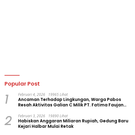
Popular Post
1
Februari 4, 2026
19965 Lihat
Ancaman Terhadap Lingkungan, Warga Pabos
Resah Aktivitas Galian C Milik PT. Fatima Faujan
Group
2
Februari 3, 2026
19890 Lihat
Habiskan Anggaran Miliaran Rupiah, Gedung Baru
Kejari Halbar Mulai Retak