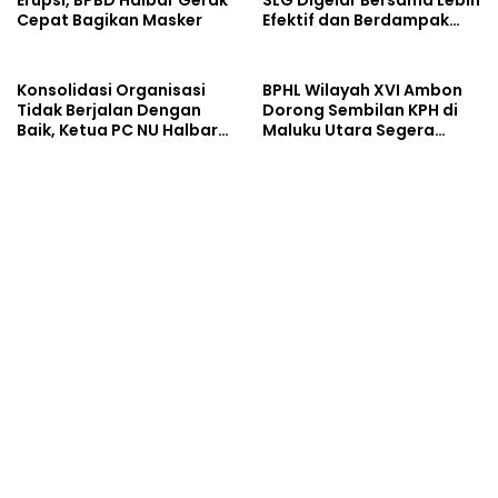
Cepat Bagikan Masker
Efektif dan Berdampak
Luas
Konsolidasi Organisasi
BPHL Wilayah XVI Ambon
Tidak Berjalan Dengan
Dorong Sembilan KPH di
Baik, Ketua PC NU Halbar
Maluku Utara Segera
Minta PBNU Evaluasi Ketua
Susun RPHJP
Wilayah