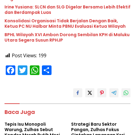
Irine Yusiana: SLCN dan SLG Digelar Bersama Lebih Efektif
dan Berdampak Luas
Konsolidasi Organisasi Tidak Berjalan Dengan Baik,
Ketua PC NU Halbar Minta PBNU Evaluasi Ketua Wilayah
BPHL Wilayah XVI Ambon Dorong Sembilan KPH di Maluku
Utara Segera Susun RPHJP
Post Views:
199
F
T
W
S
ac
w
h
h
e
itt
at
ar
b
er
s
e
o
A
Baca Juga
o
p
Tepis Isu Monopoli
Strategi Baru Sektor
k
p
Warung, Zulhas Sebut
Pangan, Zulhas Fokus
Kopdes Merah Putih Mesin
Ciptakan Lapangan Kerja