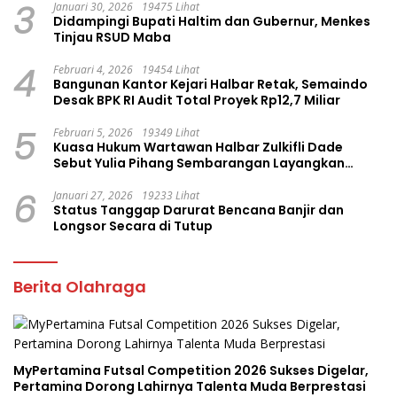
3
Januari 30, 2026
19475 Lihat
Didampingi Bupati Haltim dan Gubernur, Menkes
Tinjau RSUD Maba
4
Februari 4, 2026
19454 Lihat
Bangunan Kantor Kejari Halbar Retak, Semaindo
Desak BPK RI Audit Total Proyek Rp12,7 Miliar
5
Februari 5, 2026
19349 Lihat
Kuasa Hukum Wartawan Halbar Zulkifli Dade
Sebut Yulia Pihang Sembarangan Layangkan
Tuduhan
6
Januari 27, 2026
19233 Lihat
Status Tanggap Darurat Bencana Banjir dan
Longsor Secara di Tutup
Berita Olahraga
MyPertamina Futsal Competition 2026 Sukses Digelar,
Pertamina Dorong Lahirnya Talenta Muda Berprestasi