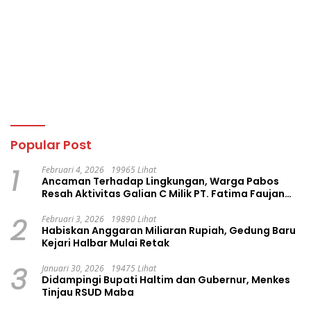
Popular Post
1
Februari 4, 2026
19965 Lihat
Ancaman Terhadap Lingkungan, Warga Pabos
Resah Aktivitas Galian C Milik PT. Fatima Faujan
Group
2
Februari 3, 2026
19890 Lihat
Habiskan Anggaran Miliaran Rupiah, Gedung Baru
Kejari Halbar Mulai Retak
3
Januari 30, 2026
19475 Lihat
Didampingi Bupati Haltim dan Gubernur, Menkes
Tinjau RSUD Maba