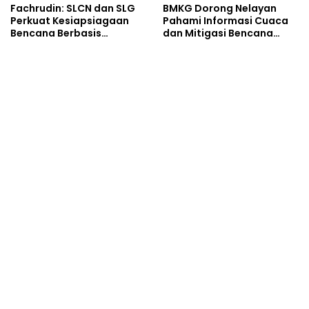
Fachrudin: SLCN dan SLG
BMKG Dorong Nelayan
Perkuat Kesiapsiagaan
Pahami Informasi Cuaca
Bencana Berbasis
dan Mitigasi Bencana
Kearifan Lokal
Pesisir