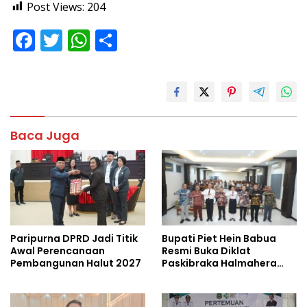
Post Views:
204
F
T
W
S
ac
w
h
h
e
itt
at
ar
b
er
s
e
o
A
Baca Juga
o
p
k
p
Paripurna DPRD Jadi Titik
Bupati Piet Hein Babua
Awal Perencanaan
Resmi Buka Diklat
Pembangunan Halut 2027
Paskibraka Halmahera
Utara 2026