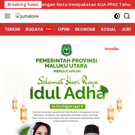
Langsung
 Tanda Tangan Nota Kesepakatan KUA-PPAS Tahun 2027
Breaking News
ke
konten
TERKINI
BUDAYA
OPINI
EKONOMI
SOSIAL
JURNA