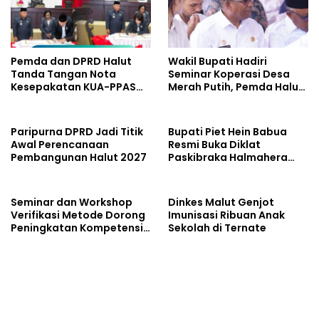
Pemda dan DPRD Halut
Wakil Bupati Hadiri
Tanda Tangan Nota
Seminar Koperasi Desa
Kesepakatan KUA-PPAS
Merah Putih, Pemda Halut
Tahun 2027
Komitmen Dukung
Program Nasional
Paripurna DPRD Jadi Titik
Bupati Piet Hein Babua
Awal Perencanaan
Resmi Buka Diklat
Pembangunan Halut 2027
Paskibraka Halmahera
Utara 2026
Seminar dan Workshop
Dinkes Malut Genjot
Verifikasi Metode Dorong
Imunisasi Ribuan Anak
Peningkatan Kompetensi
Sekolah di Ternate
Laboratorium di Maluku
Utara