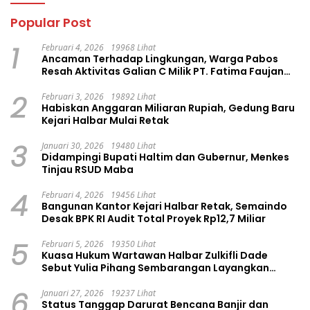
Popular Post
1
Februari 4, 2026
19968 Lihat
Ancaman Terhadap Lingkungan, Warga Pabos
Resah Aktivitas Galian C Milik PT. Fatima Faujan
Group
2
Februari 3, 2026
19892 Lihat
Habiskan Anggaran Miliaran Rupiah, Gedung Baru
Kejari Halbar Mulai Retak
3
Januari 30, 2026
19480 Lihat
Didampingi Bupati Haltim dan Gubernur, Menkes
Tinjau RSUD Maba
4
Februari 4, 2026
19456 Lihat
Bangunan Kantor Kejari Halbar Retak, Semaindo
Desak BPK RI Audit Total Proyek Rp12,7 Miliar
5
Februari 5, 2026
19350 Lihat
Kuasa Hukum Wartawan Halbar Zulkifli Dade
Sebut Yulia Pihang Sembarangan Layangkan
Tuduhan
6
Januari 27, 2026
19237 Lihat
Status Tanggap Darurat Bencana Banjir dan