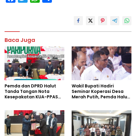
ac
w
h
h
e
itt
at
ar
b
er
s
e
o
A
Baca Juga
o
p
k
p
Pemda dan DPRD Halut
Wakil Bupati Hadiri
Tanda Tangan Nota
Seminar Koperasi Desa
Kesepakatan KUA-PPAS
Merah Putih, Pemda Halut
Tahun 2027
Komitmen Dukung
Program Nasional