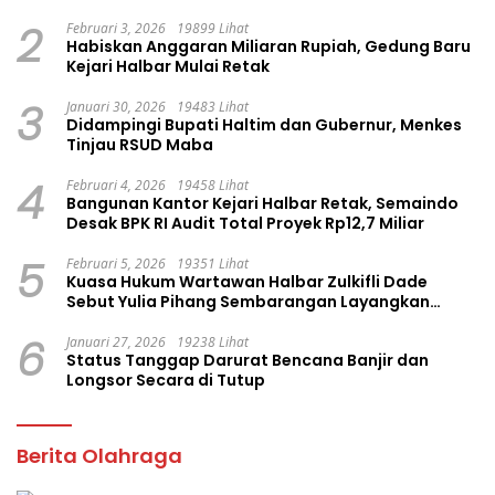
Group
2
Februari 3, 2026
19899 Lihat
Habiskan Anggaran Miliaran Rupiah, Gedung Baru
Kejari Halbar Mulai Retak
3
Januari 30, 2026
19483 Lihat
Didampingi Bupati Haltim dan Gubernur, Menkes
Tinjau RSUD Maba
4
Februari 4, 2026
19458 Lihat
Bangunan Kantor Kejari Halbar Retak, Semaindo
Desak BPK RI Audit Total Proyek Rp12,7 Miliar
5
Februari 5, 2026
19351 Lihat
Kuasa Hukum Wartawan Halbar Zulkifli Dade
Sebut Yulia Pihang Sembarangan Layangkan
Tuduhan
6
Januari 27, 2026
19238 Lihat
Status Tanggap Darurat Bencana Banjir dan
Longsor Secara di Tutup
Berita Olahraga