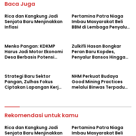
o
A
Baca Juga
o
p
Rica dan Kangkung Jadi
Pertamina Patra Niaga
k
p
Senjata Baru Menjinakkan
Imbau Masyarakat Beli
Inflasi
BBM di Lembaga Penyalur
Resmi
Menko Pangan: KDKMP
Zulkifli Hasan Bongkar
Harus Jadi Motor Ekonomi
Peran Baru Kopdes,
Desa Berbasis Potensi
Penyalur Bansos Hingga
Lokal, Malut Fokus
Ciptakan Lapangan Kerja
Hilirisasi Perikanan dan
Perkebunan
Strategi Baru Sektor
NHM Perkuat Budaya
Pangan, Zulhas Fokus
Good Mining Practices
Ciptakan Lapangan Kerja
melalui Binwas Terpadu
dan Stabilkan Harga
ESDM
Rekomendasi untuk kamu
Rica dan Kangkung Jadi
Pertamina Patra Niaga
Senjata Baru Menjinakkan
Imbau Masyarakat Beli