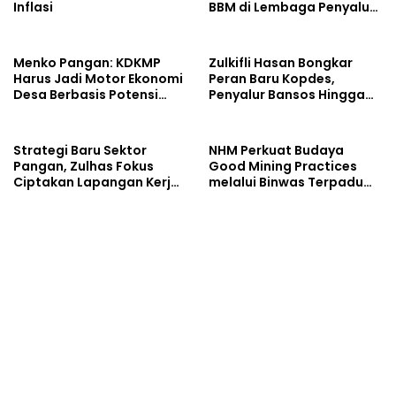
Inflasi
BBM di Lembaga Penyalur
Resmi
Menko Pangan: KDKMP
Zulkifli Hasan Bongkar
Harus Jadi Motor Ekonomi
Peran Baru Kopdes,
Desa Berbasis Potensi
Penyalur Bansos Hingga
Lokal, Malut Fokus
Ciptakan Lapangan Kerja
Hilirisasi Perikanan dan
Perkebunan
Strategi Baru Sektor
NHM Perkuat Budaya
Pangan, Zulhas Fokus
Good Mining Practices
Ciptakan Lapangan Kerja
melalui Binwas Terpadu
dan Stabilkan Harga
ESDM