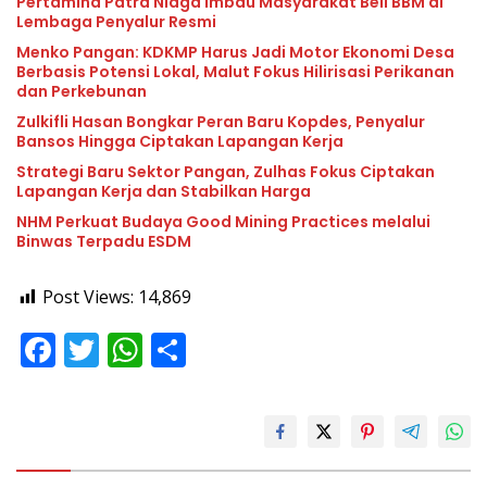
Pertamina Patra Niaga Imbau Masyarakat Beli BBM di
Lembaga Penyalur Resmi
Menko Pangan: KDKMP Harus Jadi Motor Ekonomi Desa
Berbasis Potensi Lokal, Malut Fokus Hilirisasi Perikanan
dan Perkebunan
Zulkifli Hasan Bongkar Peran Baru Kopdes, Penyalur
Bansos Hingga Ciptakan Lapangan Kerja
Strategi Baru Sektor Pangan, Zulhas Fokus Ciptakan
Lapangan Kerja dan Stabilkan Harga
NHM Perkuat Budaya Good Mining Practices melalui
Binwas Terpadu ESDM
Post Views:
14,869
F
T
W
S
ac
w
h
h
e
itt
at
ar
b
er
s
e