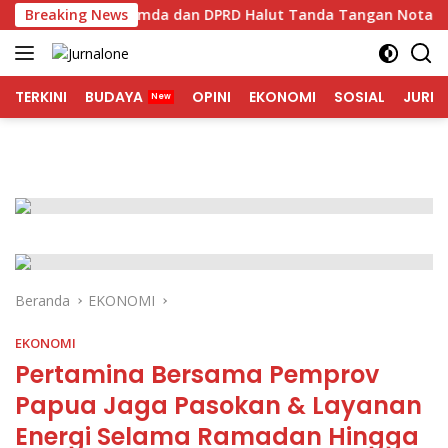
Langsung
si
Breaking News
Pemda dan DPRD Halut Tanda Tangan Nota Kesepa
ke
konten
TERKINI
BUDAYA
OPINI
EKONOMI
SOSIAL
JURNA
Beranda
EKONOMI
EKONOMI
Pertamina Bersama Pemprov
Papua Jaga Pasokan & Layanan
Energi Selama Ramadan Hingga