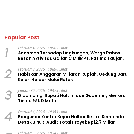
Popular Post
1
Februari 4, 2026
19965 Lihat
Ancaman Terhadap Lingkungan, Warga Pabos
Resah Aktivitas Galian C Milik PT. Fatima Faujan
Group
2
Februari 3, 2026
19890 Lihat
Habiskan Anggaran Miliaran Rupiah, Gedung Baru
Kejari Halbar Mulai Retak
3
Januari 30, 2026
19475 Lihat
Didampingi Bupati Haltim dan Gubernur, Menkes
Tinjau RSUD Maba
4
Februari 4, 2026
19454 Lihat
Bangunan Kantor Kejari Halbar Retak, Semaindo
Desak BPK RI Audit Total Proyek Rp12,7 Miliar
Februari 5, 2026
19349 Lihat