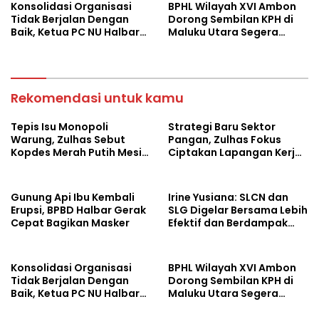
Konsolidasi Organisasi
BPHL Wilayah XVI Ambon
Tidak Berjalan Dengan
Dorong Sembilan KPH di
Baik, Ketua PC NU Halbar
Maluku Utara Segera
Minta PBNU Evaluasi Ketua
Susun RPHJP
Wilayah
Rekomendasi untuk kamu
Tepis Isu Monopoli
Strategi Baru Sektor
Warung, Zulhas Sebut
Pangan, Zulhas Fokus
Kopdes Merah Putih Mesin
Ciptakan Lapangan Kerja
Baru Ekonomi Desa
dan Stabilkan Harga
Gunung Api Ibu Kembali
Irine Yusiana: SLCN dan
Erupsi, BPBD Halbar Gerak
SLG Digelar Bersama Lebih
Cepat Bagikan Masker
Efektif dan Berdampak
Luas
Konsolidasi Organisasi
BPHL Wilayah XVI Ambon
Tidak Berjalan Dengan
Dorong Sembilan KPH di
Baik, Ketua PC NU Halbar
Maluku Utara Segera
Minta PBNU Evaluasi Ketua
Susun RPHJP
Wilayah