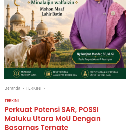
Beranda
TERKINI
TERKINI
Perkuat Potensi SAR, POSSI
Maluku Utara MoU Dengan
Basarnas Ternate