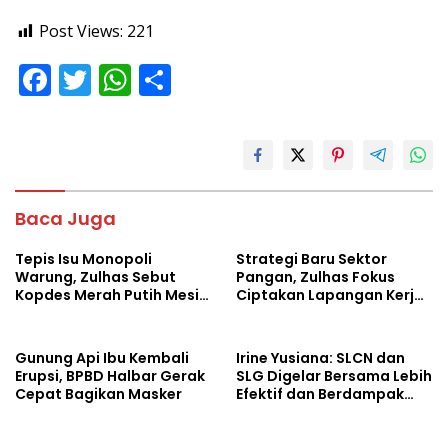
Post Views:
221
F
T
W
S
ac
w
h
h
e
itt
at
ar
b
er
s
e
o
A
Baca Juga
o
p
Tepis Isu Monopoli
Strategi Baru Sektor
k
p
Warung, Zulhas Sebut
Pangan, Zulhas Fokus
Kopdes Merah Putih Mesin
Ciptakan Lapangan Kerja
Baru Ekonomi Desa
dan Stabilkan Harga
Gunung Api Ibu Kembali
Irine Yusiana: SLCN dan
Erupsi, BPBD Halbar Gerak
SLG Digelar Bersama Lebih
Cepat Bagikan Masker
Efektif dan Berdampak
Luas