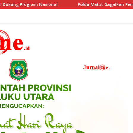
a Malut Gagalkan Penyelundupan Senjata Api Lintas Negara Aka