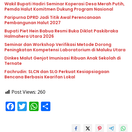
Wakil Bupati Hadiri Seminar Koperasi Desa Merah Putih,
Pemda Halut Komitmen Dukung Program Nasional
Paripurna DPRD Jadi Titik Awal Perencanaan
Pembangunan Halut 2027
Bupati Piet Hein Babua Resmi Buka Diklat Paskibraka
Halmahera Utara 2026
Seminar dan Workshop Verifikasi Metode Dorong
Peningkatan Kompetensi Laboratorium di Maluku Utara
Dinkes Malut Genjot Imunisasi Ribuan Anak Sekolah di
Ternate
Fachrudin: SLCN dan SLG Perkuat Kesiapsiagaan
Bencana Berbasis Kearifan Lokal
Post Views:
260
F
T
W
S
ac
w
h
h
e
itt
at
ar