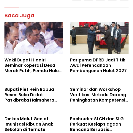
b
er
s
e
o
A
Baca Juga
o
p
k
p
Wakil Bupati Hadiri
Paripurna DPRD Jadi Titik
Seminar Koperasi Desa
Awal Perencanaan
Merah Putih, Pemda Halut
Pembangunan Halut 2027
Komitmen Dukung
Program Nasional
Bupati Piet Hein Babua
Seminar dan Workshop
Resmi Buka Diklat
Verifikasi Metode Dorong
Paskibraka Halmahera
Peningkatan Kompetensi
Utara 2026
Laboratorium di Maluku
Utara
Dinkes Malut Genjot
Fachrudin: SLCN dan SLG
Imunisasi Ribuan Anak
Perkuat Kesiapsiagaan
Sekolah di Ternate
Bencana Berbasis