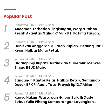
Popular Post
1
Februari 4, 2026
19965 Lihat
Ancaman Terhadap Lingkungan, Warga Pabos
Resah Aktivitas Galian C Milik PT. Fatima Faujan
Group
2
Februari 3, 2026
19890 Lihat
Habiskan Anggaran Miliaran Rupiah, Gedung Baru
Kejari Halbar Mulai Retak
3
Januari 30, 2026
19475 Lihat
Didampingi Bupati Haltim dan Gubernur, Menkes
Tinjau RSUD Maba
4
Februari 4, 2026
19454 Lihat
Bangunan Kantor Kejari Halbar Retak, Semaindo
Desak BPK RI Audit Total Proyek Rp12,7 Miliar
5
Februari 5, 2026
19349 Lihat
Kuasa Hukum Wartawan Halbar Zulkifli Dade
Sebut Yulia Pihang Sembarangan Layangkan
Tuduhan