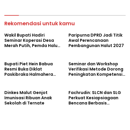
Kearifan Lokal
Rekomendasi untuk kamu
Wakil Bupati Hadiri
Paripurna DPRD Jadi Titik
Seminar Koperasi Desa
Awal Perencanaan
Merah Putih, Pemda Halut
Pembangunan Halut 2027
Komitmen Dukung
Program Nasional
Bupati Piet Hein Babua
Seminar dan Workshop
Resmi Buka Diklat
Verifikasi Metode Dorong
Paskibraka Halmahera
Peningkatan Kompetensi
Utara 2026
Laboratorium di Maluku
Utara
Dinkes Malut Genjot
Fachrudin: SLCN dan SLG
Imunisasi Ribuan Anak
Perkuat Kesiapsiagaan
Sekolah di Ternate
Bencana Berbasis
Kearifan Lokal