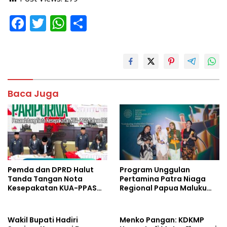
F
T
W
S
ac
w
h
h
e
itt
at
ar
b
er
s
e
o
A
Baca Juga
o
p
k
p
Pemda dan DPRD Halut
Program Unggulan
Tanda Tangan Nota
Pertamina Patra Niaga
Kesepakatan KUA-PPAS
Regional Papua Maluku
Tahun 2027
Borong 5 Penghargaan
ISRA 2026
Wakil Bupati Hadiri
Menko Pangan: KDKMP