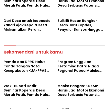
Seminar Koperasi Desa
Harus Jadi Motor Ekonomi
Merah Putih, Pemda Halut
Desa Berbasis Potensi
Komitmen Dukung
Lokal, Malut Fokus
Program Nasional
Hilirisasi Perikanan dan
Perkebunan
Dari Desa untuk Indonesia,
Zulkifli Hasan Bongkar
Yandri Ajak Kepala Desa
Peran Baru Kopdes,
Maksimalkan Peran
Penyalur Bansos Hingga
Kopdes Merah Putih
Ciptakan Lapangan Kerja
Rekomendasi untuk kamu
Pemda dan DPRD Halut
Program Unggulan
Tanda Tangan Nota
Pertamina Patra Niaga
Kesepakatan KUA-PPAS
Regional Papua Maluku
Tahun 2027
Borong 5 Penghargaan
ISRA 2026
Wakil Bupati Hadiri
Menko Pangan: KDKMP
Seminar Koperasi Desa
Harus Jadi Motor Ekonomi
Merah Putih, Pemda Halut
Desa Berbasis Potensi
Komitmen Dukung
Lokal, Malut Fokus
Program Nasional
Hilirisasi Perikanan dan
Perkebunan