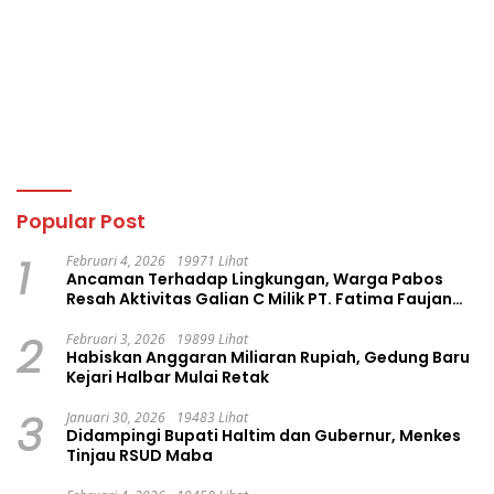
Popular Post
1
Februari 4, 2026
19971 Lihat
Ancaman Terhadap Lingkungan, Warga Pabos
Resah Aktivitas Galian C Milik PT. Fatima Faujan
Group
2
Februari 3, 2026
19899 Lihat
Habiskan Anggaran Miliaran Rupiah, Gedung Baru
Kejari Halbar Mulai Retak
3
Januari 30, 2026
19483 Lihat
Didampingi Bupati Haltim dan Gubernur, Menkes
Tinjau RSUD Maba