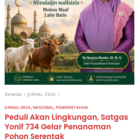
Beranda
JURNAL DESA
JURNAL DESA
,
NASIONAL
,
PEMERINTAHAN
Peduli Akan Lingkungan, Satgas
Yonif 734 Gelar Penanaman
Pohon Serentak