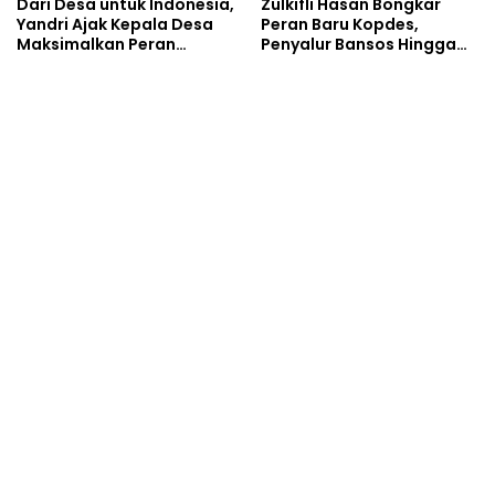
Dari Desa untuk Indonesia,
Zulkifli Hasan Bongkar
Yandri Ajak Kepala Desa
Peran Baru Kopdes,
Maksimalkan Peran
Penyalur Bansos Hingga
Kopdes Merah Putih
Ciptakan Lapangan Kerja