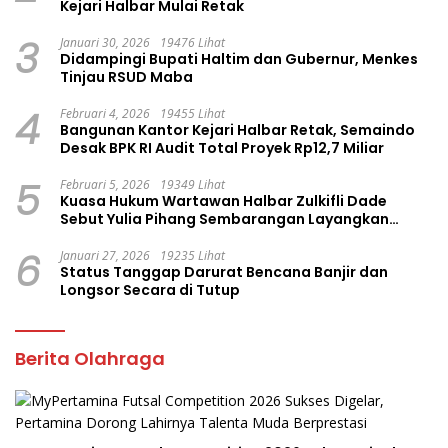
Kejari Halbar Mulai Retak
3
Januari 30, 2026
19476 Lihat
Didampingi Bupati Haltim dan Gubernur, Menkes
Tinjau RSUD Maba
4
Februari 4, 2026
19455 Lihat
Bangunan Kantor Kejari Halbar Retak, Semaindo
Desak BPK RI Audit Total Proyek Rp12,7 Miliar
5
Februari 5, 2026
19349 Lihat
Kuasa Hukum Wartawan Halbar Zulkifli Dade
Sebut Yulia Pihang Sembarangan Layangkan
Tuduhan
6
Januari 27, 2026
19235 Lihat
Status Tanggap Darurat Bencana Banjir dan
Longsor Secara di Tutup
Berita Olahraga