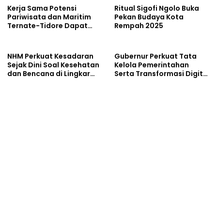
Kerja Sama Potensi
Ritual Sigofi Ngolo Buka
Pariwisata dan Maritim
Pekan Budaya Kota
Ternate-Tidore Dapat
Rempah 2025
Promosi ke Level Nasional
NHM Perkuat Kesadaran
Gubernur Perkuat Tata
Sejak Dini Soal Kesehatan
Kelola Pemerintahan
dan Bencana di Lingkar
Serta Transformasi Digital
Tambang
dan Sektor Pariwisata