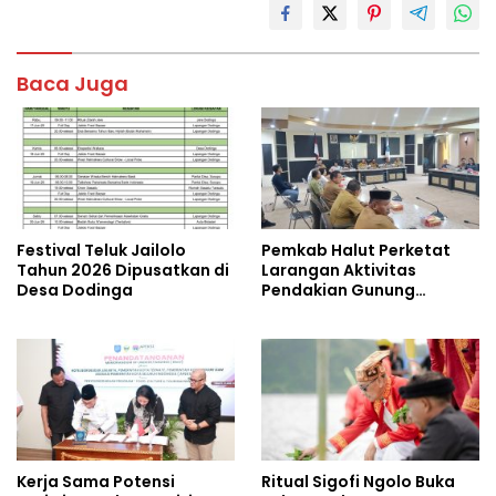
e
itt
at
ar
b
er
s
e
o
A
Baca Juga
o
p
k
p
Festival Teluk Jailolo
Pemkab Halut Perketat
Tahun 2026 Dipusatkan di
Larangan Aktivitas
Desa Dodinga
Pendakian Gunung
Dukono
Kerja Sama Potensi
Ritual Sigofi Ngolo Buka