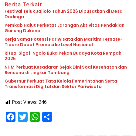
Berita Terkait
Festival Teluk Jailolo Tahun 2026 Dipusatkan di Desa
Dodinga
Pemkab Halut Perketat Larangan Aktivitas Pendakian
Gunung Dukono
Kerja Sama Potensi Pariwisata dan Maritim Ternate-
Tidore Dapat Promosi ke Level Nasional
Ritual Sigofi Ngolo Buka Pekan Budaya Kota Rempah
2025
NHM Perkuat Kesadaran Sejak Dini Soal Kesehatan dan
Bencana di Lingkar Tambang
Gubernur Perkuat Tata Kelola Pemerintahan Serta
Transformasi Digital dan Sektor Pariwisata
Post Views:
246
F
T
W
S
ac
w
h
h