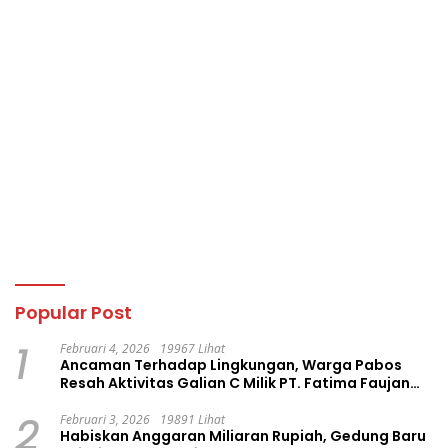
Popular Post
1
Februari 4, 2026
19967 Lihat
Ancaman Terhadap Lingkungan, Warga Pabos
Resah Aktivitas Galian C Milik PT. Fatima Faujan
Group
2
Februari 3, 2026
19891 Lihat
Habiskan Anggaran Miliaran Rupiah, Gedung Baru