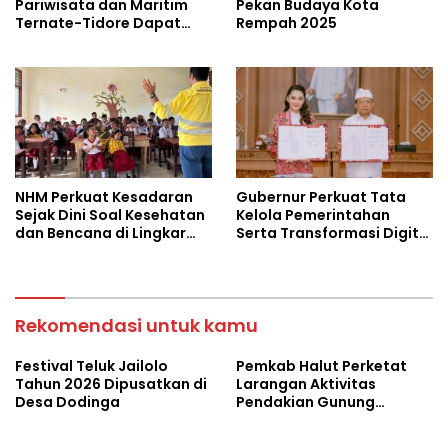
Pariwisata dan Maritim
Pekan Budaya Kota
Ternate-Tidore Dapat
Rempah 2025
Promosi ke Level Nasional
NHM Perkuat Kesadaran
Gubernur Perkuat Tata
Sejak Dini Soal Kesehatan
Kelola Pemerintahan
dan Bencana di Lingkar
Serta Transformasi Digital
Tambang
dan Sektor Pariwisata
Rekomendasi untuk kamu
Festival Teluk Jailolo
Pemkab Halut Perketat
Tahun 2026 Dipusatkan di
Larangan Aktivitas
Desa Dodinga
Pendakian Gunung
Dukono