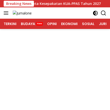
Langsung
Tangan Nota Kesepakatan KUA-PPAS Tahun 2027
Breaking News
Bupat
ke
konten
TERKINI
BUDAYA
OPINI
EKONOMI
SOSIAL
JURNA