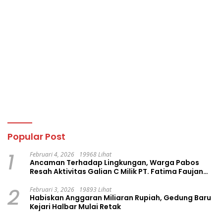
Popular Post
1
Februari 4, 2026
19968 Lihat
Ancaman Terhadap Lingkungan, Warga Pabos
Resah Aktivitas Galian C Milik PT. Fatima Faujan
Group
2
Februari 3, 2026
19893 Lihat
Habiskan Anggaran Miliaran Rupiah, Gedung Baru
Kejari Halbar Mulai Retak