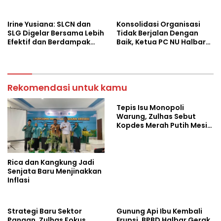
dan Stabilkan Harga
Irine Yusiana: SLCN dan
Konsolidasi Organisasi
SLG Digelar Bersama Lebih
Tidak Berjalan Dengan
Efektif dan Berdampak
Baik, Ketua PC NU Halbar
Luas
Minta PBNU Evaluasi Ketua
Wilayah
Rekomendasi untuk kamu
Tepis Isu Monopoli
Warung, Zulhas Sebut
Kopdes Merah Putih Mesin
Baru Ekonomi Desa
Rica dan Kangkung Jadi
Senjata Baru Menjinakkan
Inflasi
Strategi Baru Sektor
Gunung Api Ibu Kembali
Pangan, Zulhas Fokus
Erupsi, BPBD Halbar Gerak