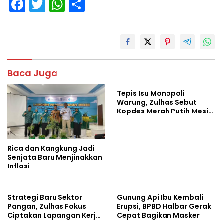
F
T
W
S
ac
w
h
h
e
itt
at
ar
b
er
s
e
o
A
Baca Juga
o
p
Tepis Isu Monopoli
k
p
Warung, Zulhas Sebut
Kopdes Merah Putih Mesin
Baru Ekonomi Desa
Rica dan Kangkung Jadi
Senjata Baru Menjinakkan
Inflasi
Strategi Baru Sektor
Gunung Api Ibu Kembali
Pangan, Zulhas Fokus
Erupsi, BPBD Halbar Gerak
Ciptakan Lapangan Kerja
Cepat Bagikan Masker