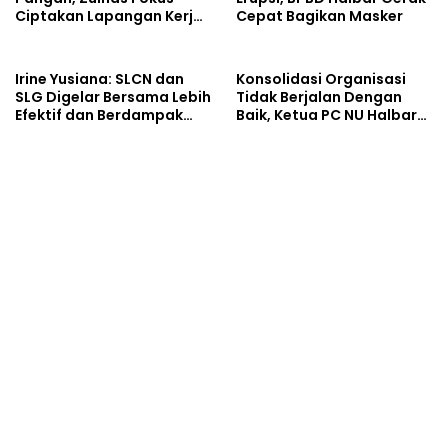
Ciptakan Lapangan Kerja
Cepat Bagikan Masker
dan Stabilkan Harga
Irine Yusiana: SLCN dan
Konsolidasi Organisasi
SLG Digelar Bersama Lebih
Tidak Berjalan Dengan
Efektif dan Berdampak
Baik, Ketua PC NU Halbar
Luas
Minta PBNU Evaluasi Ketua
Wilayah