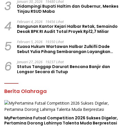
3
Januari 30, 2026
19480 Lihat
Didampingi Bupati Haltim dan Gubernur, Menkes
Tinjau RSUD Maba
4
Februari 4, 2026
19456 Lihat
Bangunan Kantor Kejari Halbar Retak, Semaindo
Desak BPK RI Audit Total Proyek Rp12,7 Miliar
5
Februari 5, 2026
19350 Lihat
Kuasa Hukum Wartawan Halbar Zulkifli Dade
Sebut Yulia Pihang Sembarangan Layangkan
Tuduhan
6
Januari 27, 2026
19237 Lihat
Status Tanggap Darurat Bencana Banjir dan
Longsor Secara di Tutup
Berita Olahraga
MyPertamina Futsal Competition 2026 Sukses Digelar,
Pertamina Dorong Lahirnya Talenta Muda Berprestasi