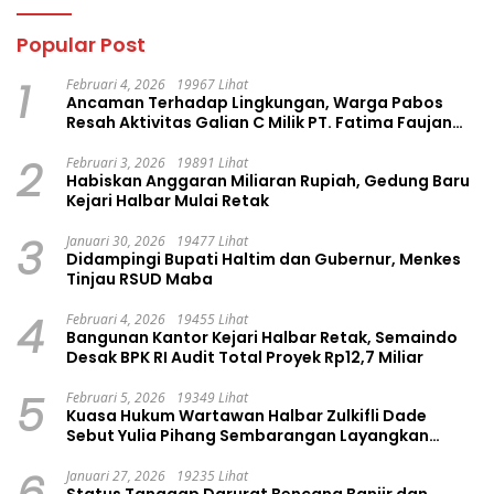
Popular Post
1
Februari 4, 2026
19967 Lihat
Ancaman Terhadap Lingkungan, Warga Pabos
Resah Aktivitas Galian C Milik PT. Fatima Faujan
Group
2
Februari 3, 2026
19891 Lihat
Habiskan Anggaran Miliaran Rupiah, Gedung Baru
Kejari Halbar Mulai Retak
3
Januari 30, 2026
19477 Lihat
Didampingi Bupati Haltim dan Gubernur, Menkes
Tinjau RSUD Maba
4
Februari 4, 2026
19455 Lihat
Bangunan Kantor Kejari Halbar Retak, Semaindo
Desak BPK RI Audit Total Proyek Rp12,7 Miliar
5
Februari 5, 2026
19349 Lihat
Kuasa Hukum Wartawan Halbar Zulkifli Dade
Sebut Yulia Pihang Sembarangan Layangkan
Tuduhan
6
Januari 27, 2026
19235 Lihat
Status Tanggap Darurat Bencana Banjir dan