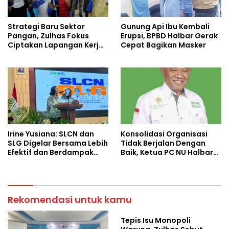
Strategi Baru Sektor
Gunung Api Ibu Kembali
Pangan, Zulhas Fokus
Erupsi, BPBD Halbar Gerak
Ciptakan Lapangan Kerja
Cepat Bagikan Masker
dan Stabilkan Harga
Irine Yusiana: SLCN dan
Konsolidasi Organisasi
SLG Digelar Bersama Lebih
Tidak Berjalan Dengan
Efektif dan Berdampak
Baik, Ketua PC NU Halbar
Luas
Minta PBNU Evaluasi Ketua
Wilayah
Rekomendasi untuk kamu
Tepis Isu Monopoli