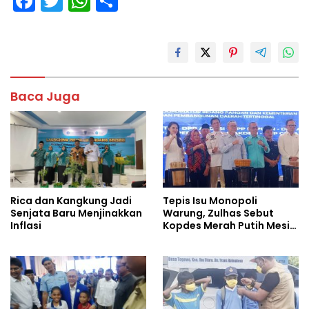
F
T
W
S
ac
w
h
h
e
itt
at
ar
b
er
s
e
o
A
Baca Juga
o
p
k
p
Tepis Isu Monopoli
Rica dan Kangkung Jadi
Warung, Zulhas Sebut
Senjata Baru Menjinakkan
Kopdes Merah Putih Mesin
Inflasi
Baru Ekonomi Desa