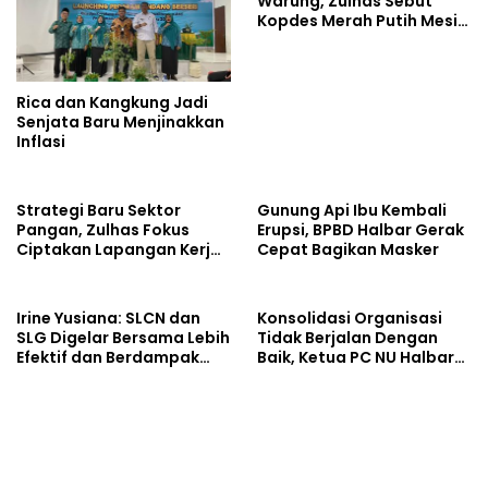
Warung, Zulhas Sebut
Kopdes Merah Putih Mesin
Baru Ekonomi Desa
Rica dan Kangkung Jadi
Senjata Baru Menjinakkan
Inflasi
Strategi Baru Sektor
Gunung Api Ibu Kembali
Pangan, Zulhas Fokus
Erupsi, BPBD Halbar Gerak
Ciptakan Lapangan Kerja
Cepat Bagikan Masker
dan Stabilkan Harga
Irine Yusiana: SLCN dan
Konsolidasi Organisasi
SLG Digelar Bersama Lebih
Tidak Berjalan Dengan
Efektif dan Berdampak
Baik, Ketua PC NU Halbar
Luas
Minta PBNU Evaluasi Ketua
Wilayah