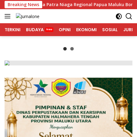
Langsung
ertamina Patra Niaga Regional Papua Maluku Borong 5 Pengha
Breaking News
ke
konten
TERKINI
BUDAYA
OPINI
EKONOMI
SOSIAL
JURNA