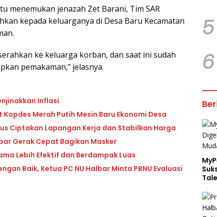
tu menemukan jenazah Zet Barani, Tim SAR
5
hkan kepada keluarganya di Desa Baru Kecamatan
man.
6
serahkan ke keluarga korban, dan saat ini sudah
apkan pemakaman,” jelasnya.
njinakkan Inflasi
Ber
ut Kopdes Merah Putih Mesin Baru Ekonomi Desa
kus Ciptakan Lapangan Kerja dan Stabilkan Harga
lbar Gerak Cepat Bagikan Masker
sama Lebih Efektif dan Berdampak Luas
MyP
engan Baik, Ketua PC NU Halbar Minta PBNU Evaluasi
Suk
Tal