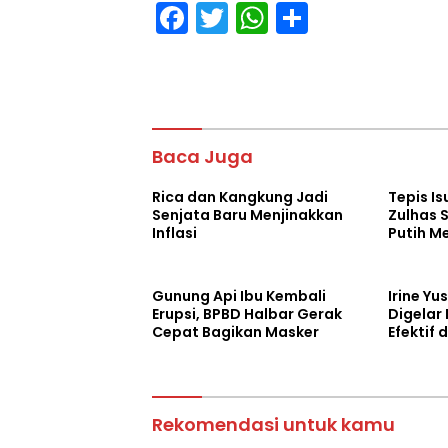
F
T
W
S
ac
w
h
h
e
itt
at
ar
b
er
s
e
o
A
Baca Juga
o
p
Rica dan Kangkung Jadi
Tepis I
k
p
Senjata Baru Menjinakkan
Zulhas 
Inflasi
Putih M
Desa
Gunung Api Ibu Kembali
Irine Yu
Erupsi, BPBD Halbar Gerak
Digelar
Cepat Bagikan Masker
Efektif
Rekomendasi untuk kamu