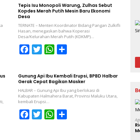
Tepis Isu Monopoli Warung, Zulhas Sebut
Kopdes Merah Putih Mesin Baru Ekonomi
Desa
ca
TERNATE – Menteri Koordinator Bidang Pangan Zulkifli
Hasan, menegaskan bahwa Koperasi
Desa/Kelurahan Merah Putih (KDKMP)…
F
T
W
S
ac
w
h
h
e
itt
at
ar
b
er
s
e
kus
Gunung Api Ibu Kembali Erupsi, BPBD Halbar
Gerak Cepat Bagikan Masker
o
A
B
HALBAR – Gunung Api Ibu yang berlokasi di
o
p
Kabupaten Halmahera Barat, Provinsi Maluku Utara,
i,
kembali Erupsi…
k
p
F
T
W
S
Ag
ac
w
h
h
Ri
e
itt
at
ar
Me