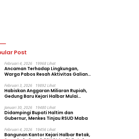
ular Post
Februari 4, 2026
19968 Lihat
Ancaman Terhadap Lingkungan,
Warga Pabos Resah Aktivitas Galian
C Milik PT. Fatima Faujan Group
Februari 3, 2026
19892 Lihat
Habiskan Anggaran Miliaran Rupiah,
Gedung Baru Kejari Halbar Mulai
Retak
Januari 30, 2026
19480 Lihat
Didampingi Bupati Haltim dan
Gubernur, Menkes Tinjau RSUD Maba
Februari 4, 2026
19456 Lihat
Bangunan Kantor Kejari Halbar Retak,