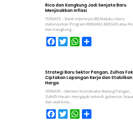
Rica dan Kangkung Jadi Senjata Baru
Menjinakkan Inflasi
TERNATE – Bank Indonesia (BI) Maluku Utara
meluncurkan Program RINDANG BERSERI atau Ri
dan Kangkung…
F
T
W
S
ac
w
h
h
e
itt
at
ar
b
er
s
e
Strategi Baru Sektor Pangan, Zulhas Fo
o
A
Ciptakan Lapangan Kerja dan Stabilkan
Harga
o
p
TERNATE – Menteri Koordinator Bidang Pangan,
k
p
Zulkifli Hasan, mengajak seluruh gubernur, bupat
dan wali kota…
F
T
W
S
ac
w
h
h
e
itt
at
ar