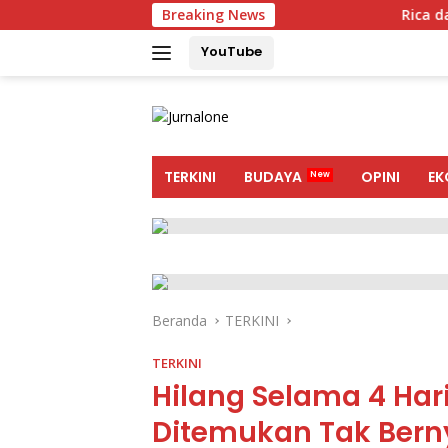
Langsung
Breaking News
Rica dan Kangkun
ke
YouTube
konten
tutup
TERKINI
BUDAYA
OPINI
EK
Beranda
TERKINI
TERKINI
Hilang Selama 4 Har
Ditemukan Tak Ber