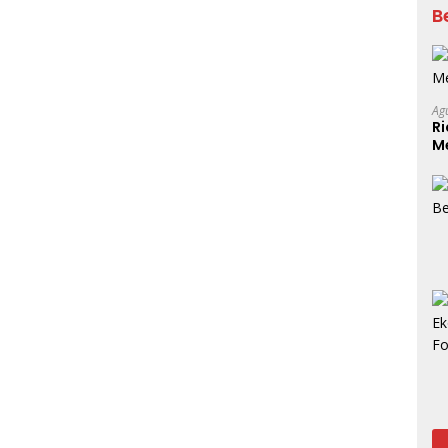
B
Ag
Ri
Me