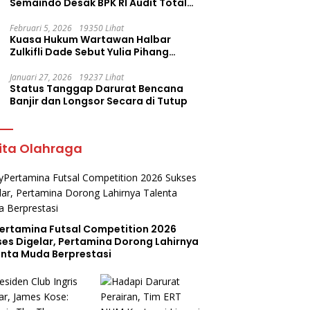
Semaindo Desak BPK RI Audit Total
Proyek Rp12,7 Miliar
Februari 5, 2026
19350 Lihat
Kuasa Hukum Wartawan Halbar
Zulkifli Dade Sebut Yulia Pihang
Sembarangan Layangkan Tuduhan
Januari 27, 2026
19237 Lihat
Status Tanggap Darurat Bencana
Banjir dan Longsor Secara di Tutup
ita Olahraga
ertamina Futsal Competition 2026
ses Digelar, Pertamina Dorong Lahirnya
enta Muda Berprestasi