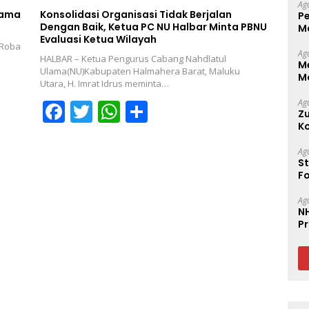
b
er
s
e
Ag
sama
Konsolidasi Organisasi Tidak Berjalan
P
o
A
Dengan Baik, Ketua PC NU Halbar Minta PBNU
M
Evaluasi Ketua Wilayah
P
o
p
 Roba
Ag
HALBAR – Ketua Pengurus Cabang Nahdlatul
M
k
p
Ulama(NU)Kabupaten Halmahera Barat, Maluku
M
Utara, H. Imrat Idrus meminta…
Lo
d
F
T
W
S
Ag
Zu
ac
w
h
h
K
C
e
itt
at
ar
Ag
St
b
er
s
e
F
S
o
A
Ag
N
o
p
P
k
p