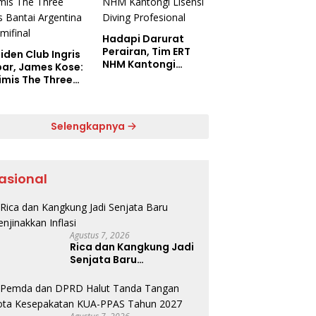
Hadapi Darurat
Perairan, Tim ERT
iden Club Ingris
NHM Kantongi
bar, James Kose:
Lisensi Diving
imis The Three
Profesional
s Bantai
ntina di
final
Selengkapnya
asional
Agustus 7, 2026
Rica dan Kangkung Jadi
Senjata Baru
Menjinakkan Inflasi