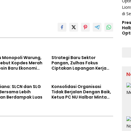
Pres
Hal
Opt
Lion
Arge
Semi
su Monopoli Warung,
Strategi Baru Sektor
Sebut Kopdes Merah
Pangan, Zulhas Fokus
esin Baru Ekonomi
Ciptakan Lapangan Kerja
dan Stabilkan Harga
N
siana: SLCN dan SLG
Konsolidasi Organisasi
 Bersama Lebih
Tidak Berjalan Dengan Baik,
 dan Berdampak Luas
Ketua PC NU Halbar Minta
PBNU Evaluasi Ketua Wilayah