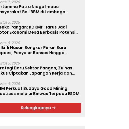
ustus 7, 2026
ertamina Patra Niaga Imbau
asyarakat Beli BBM di Lembaga
enyalur Resmi
ustus 5, 2026
enko Pangan: KDKMP Harus Jadi
otor Ekonomi Desa Berbasis Potensi
kal, Malut Fokus Hilirisasi Perikanan
an Perkebunan
ustus 5, 2026
lkifli Hasan Bongkar Peran Baru
opdes, Penyalur Bansos Hingga
iptakan Lapangan Kerja
ustus 5, 2026
rategi Baru Sektor Pangan, Zulhas
okus Ciptakan Lapangan Kerja dan
tabilkan Harga
ustus 4, 2026
HM Perkuat Budaya Good Mining
ractices melalui Binwas Terpadu ESDM
Selengkapnya