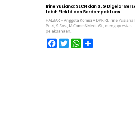
b
er
s
e
Irine Yusiana: SLCN dan SLG Digelar Ber
Lebih Efektif dan Berdampak Luas
o
A
HALBAR – Anggota Komisi V DPR RI, Irine Yusiana
o
p
Putri, S.Sos., M.Comm&MediaSt., mengapresiasi
pelaksanaan…
k
p
F
T
W
S
ac
w
h
h
e
itt
at
ar
b
er
s
e
o
A
o
p
k
p