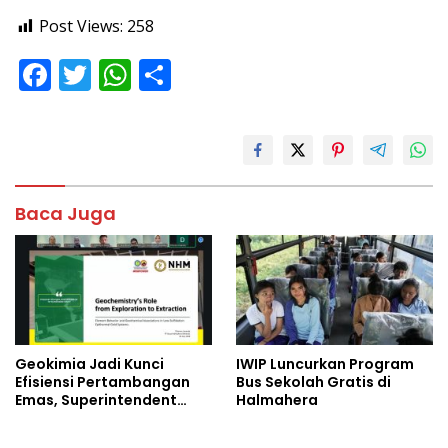
Post Views:
258
F
T
W
S
ac
w
h
h
e
itt
at
ar
b
er
s
e
o
A
Baca Juga
o
p
k
p
Geokimia Jadi Kunci
IWIP Luncurkan Program
Efisiensi Pertambangan
Bus Sekolah Gratis di
Emas, Superintendent
Halmahera
NHM Berbagi Wawasan di
Webinar MGEI-SC UNG