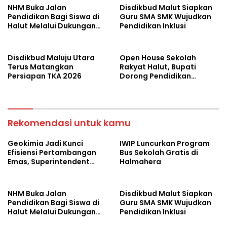
NHM Buka Jalan
Disdikbud Malut Siapkan
Pendidikan Bagi Siswa di
Guru SMA SMK Wujudkan
Halut Melalui Dukungan
Pendidikan Inklusi
Transportasi
Disdikbud Maluju Utara
Open House Sekolah
Terus Matangkan
Rakyat Halut, Bupati
Persiapan TKA 2026
Dorong Pendidikan
Berkualitas
Rekomendasi untuk kamu
Geokimia Jadi Kunci
IWIP Luncurkan Program
Efisiensi Pertambangan
Bus Sekolah Gratis di
Emas, Superintendent
Halmahera
NHM Berbagi Wawasan di
Webinar MGEI-SC UNG
NHM Buka Jalan
Disdikbud Malut Siapkan
Pendidikan Bagi Siswa di
Guru SMA SMK Wujudkan
Halut Melalui Dukungan
Pendidikan Inklusi
Transportasi