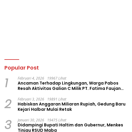
Popular Post
1
Februari 4, 2026
19967 Lihat
Ancaman Terhadap Lingkungan, Warga Pabos
Resah Aktivitas Galian C Milik PT. Fatima Faujan
Group
2
Februari 3, 2026
19891 Lihat
Habiskan Anggaran Miliaran Rupiah, Gedung Baru
Kejari Halbar Mulai Retak
3
Januari 30, 2026
19475 Lihat
Didampingi Bupati Haltim dan Gubernur, Menkes
Tinjau RSUD Maba