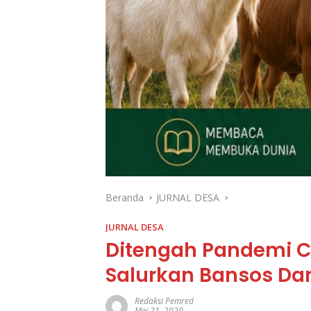
Beranda
JURNAL DESA
JURNAL DESA
Ditengah Pandemi Co
Salurkan Bansos Da
Redaksi Pemred
Mei 21, 2020