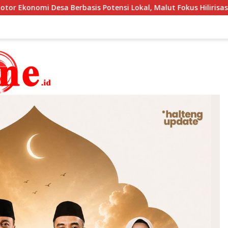
al, Malut Fokus Hilirisasi Perikanan dan Perkebunan
D