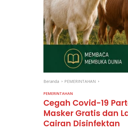
Beranda
PEMERINTAHAN
PEMERINTAHAN
Cegah Covid-19 Part
Masker Gratis dan 
Cairan Disinfektan