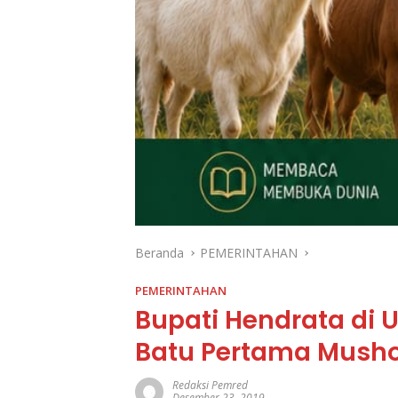
Beranda
PEMERINTAHAN
PEMERINTAHAN
Bupati Hendrata di
Batu Pertama Musho
Redaksi Pemred
Desember 23, 2019