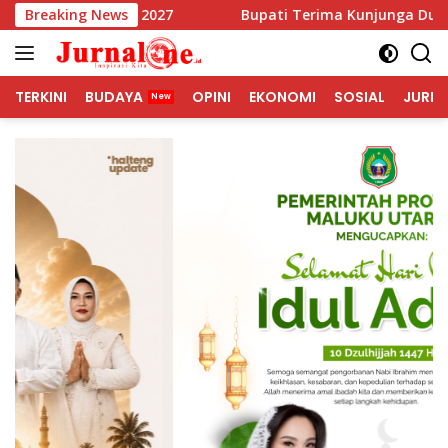
Langsung
Tahun 2027
Breaking News
Bupati Terima Kunjunga Duta Besar Singa
ke
konten
TERKINI
BUDAYA
OPINI
EKONOMI
SOSIAL
JURNA