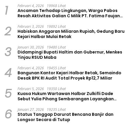
1
Februari 4, 2026
19968 Lihat
Ancaman Terhadap Lingkungan, Warga Pabos
Resah Aktivitas Galian C Milik PT. Fatima Faujan
Group
2
Februari 3, 2026
19892 Lihat
Habiskan Anggaran Miliaran Rupiah, Gedung Baru
Kejari Halbar Mulai Retak
3
Januari 30, 2026
19480 Lihat
Didampingi Bupati Haltim dan Gubernur, Menkes
Tinjau RSUD Maba
4
Februari 4, 2026
19455 Lihat
Bangunan Kantor Kejari Halbar Retak, Semaindo
Desak BPK RI Audit Total Proyek Rp12,7 Miliar
5
Februari 5, 2026
19350 Lihat
Kuasa Hukum Wartawan Halbar Zulkifli Dade
Sebut Yulia Pihang Sembarangan Layangkan
Tuduhan
6
Januari 27, 2026
19235 Lihat
Status Tanggap Darurat Bencana Banjir dan
Longsor Secara di Tutup