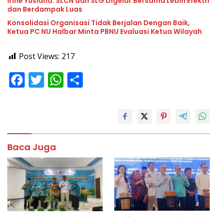
Irine Yusiana: SLCN dan SLG Digelar Bersama Lebih Efektif
dan Berdampak Luas
Konsolidasi Organisasi Tidak Berjalan Dengan Baik,
Ketua PC NU Halbar Minta PBNU Evaluasi Ketua Wilayah
Post Views:
217
F
T
W
S
ac
w
h
h
e
itt
at
ar
b
er
s
e
o
A
Baca Juga
o
p
k
p