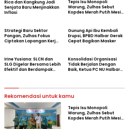
Tepis Isu Monopoli
Rica dan Kangkung Jadi
Warung, Zulhas Sebut
Senjata Baru Menjinakkan
Kopdes Merah Putih Mesin
Inflasi
Baru Ekonomi Desa
Strategi Baru Sektor
Gunung Api Ibu Kembali
Pangan, Zulhas Fokus
Erupsi, BPBD Halbar Gerak
Ciptakan Lapangan Kerja
Cepat Bagikan Masker
dan Stabilkan Harga
Irine Yusiana: SLCN dan
Konsolidasi Organisasi
SLG Digelar Bersama Lebih
Tidak Berjalan Dengan
Efektif dan Berdampak
Baik, Ketua PC NU Halbar
Luas
Minta PBNU Evaluasi Ketua
Wilayah
Rekomendasi untuk kamu
Tepis Isu Monopoli
Warung, Zulhas Sebut
Kopdes Merah Putih Mesin
Baru Ekonomi Desa