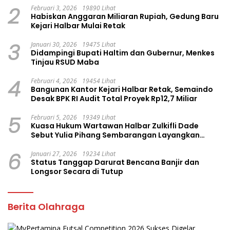
2
Februari 3, 2026
19890 Lihat
Habiskan Anggaran Miliaran Rupiah, Gedung Baru
Kejari Halbar Mulai Retak
3
Januari 30, 2026
19475 Lihat
Didampingi Bupati Haltim dan Gubernur, Menkes
Tinjau RSUD Maba
4
Februari 4, 2026
19454 Lihat
Bangunan Kantor Kejari Halbar Retak, Semaindo
Desak BPK RI Audit Total Proyek Rp12,7 Miliar
5
Februari 5, 2026
19349 Lihat
Kuasa Hukum Wartawan Halbar Zulkifli Dade
Sebut Yulia Pihang Sembarangan Layangkan
Tuduhan
6
Januari 27, 2026
19234 Lihat
Status Tanggap Darurat Bencana Banjir dan
Longsor Secara di Tutup
Berita Olahraga