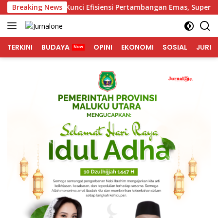
Langsung
 Jadi Kunci Efisiensi Pertambangan Emas, Superintendent NH
Breaking News
ke
konten
TERKINI
BUDAYA
OPINI
EKONOMI
SOSIAL
JURNA