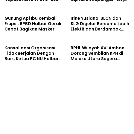
Baru Ekonomi Desa
dan Stabilkan Harga
Gunung Api Ibu Kembali
Irine Yusiana: SLCN dan
Erupsi, BPBD Halbar Gerak
SLG Digelar Bersama Lebih
Cepat Bagikan Masker
Efektif dan Berdampak
Luas
Konsolidasi Organisasi
BPHL Wilayah XVI Ambon
Tidak Berjalan Dengan
Dorong Sembilan KPH di
Baik, Ketua PC NU Halbar
Maluku Utara Segera
Minta PBNU Evaluasi Ketua
Susun RPHJP
Wilayah