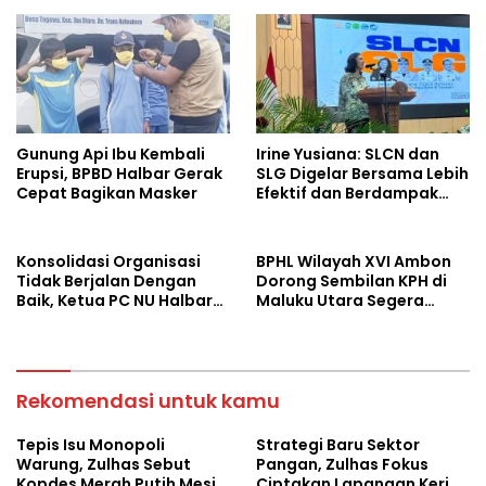
Gunung Api Ibu Kembali
Irine Yusiana: SLCN dan
Erupsi, BPBD Halbar Gerak
SLG Digelar Bersama Lebih
Cepat Bagikan Masker
Efektif dan Berdampak
Luas
Konsolidasi Organisasi
BPHL Wilayah XVI Ambon
Tidak Berjalan Dengan
Dorong Sembilan KPH di
Baik, Ketua PC NU Halbar
Maluku Utara Segera
Minta PBNU Evaluasi Ketua
Susun RPHJP
Wilayah
Rekomendasi untuk kamu
Tepis Isu Monopoli
Strategi Baru Sektor
Warung, Zulhas Sebut
Pangan, Zulhas Fokus
Kopdes Merah Putih Mesin
Ciptakan Lapangan Kerja