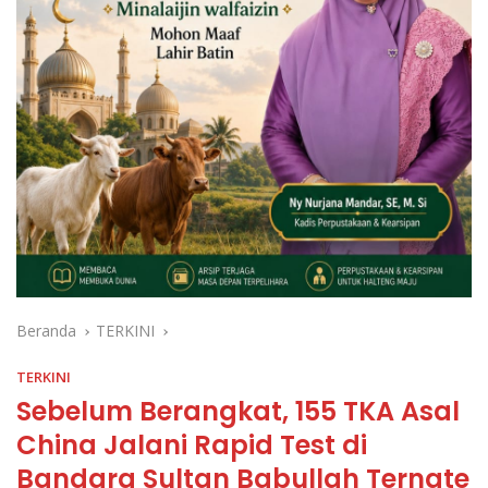
Beranda
TERKINI
TERKINI
Sebelum Berangkat, 155 TKA Asal
China Jalani Rapid Test di
Bandara Sultan Babullah Ternate