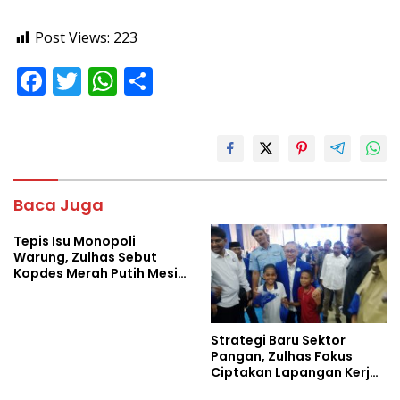
Post Views:
223
F
T
W
S
ac
w
h
h
e
itt
at
ar
b
er
s
e
o
A
Baca Juga
o
p
Tepis Isu Monopoli
k
p
Warung, Zulhas Sebut
Kopdes Merah Putih Mesin
Baru Ekonomi Desa
Strategi Baru Sektor
Pangan, Zulhas Fokus
Ciptakan Lapangan Kerja
dan Stabilkan Harga