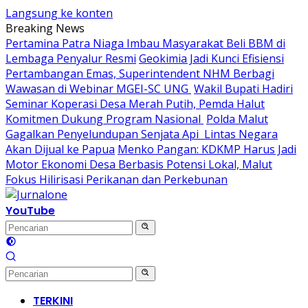
Langsung ke konten
Breaking News
Pertamina Patra Niaga Imbau Masyarakat Beli BBM di
Lembaga Penyalur Resmi
Geokimia Jadi Kunci Efisiensi
Pertambangan Emas, Superintendent NHM Berbagi
Wawasan di Webinar MGEI-SC UNG
Wakil Bupati Hadiri
Seminar Koperasi Desa Merah Putih, Pemda Halut
Komitmen Dukung Program Nasional
Polda Malut
Gagalkan Penyelundupan Senjata Api Lintas Negara
Akan Dijual ke Papua
Menko Pangan: KDKMP Harus Jadi
Motor Ekonomi Desa Berbasis Potensi Lokal, Malut
Fokus Hilirisasi Perikanan dan Perkebunan
YouTube
TERKINI