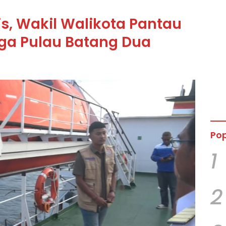
s, Wakil Walikota Pantau
ga Pulau Batang Dua
Pop
1
2