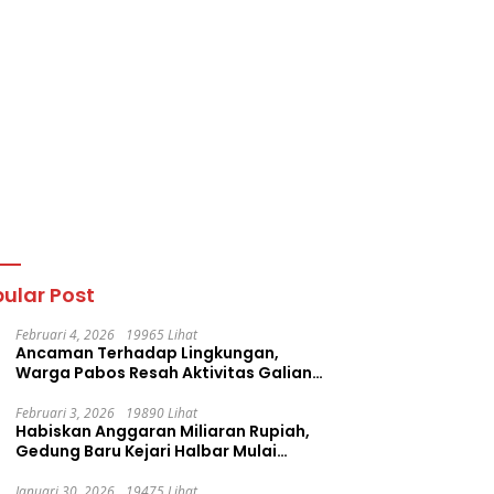
ular Post
Februari 4, 2026
19965 Lihat
Ancaman Terhadap Lingkungan,
Warga Pabos Resah Aktivitas Galian
C Milik PT. Fatima Faujan Group
Februari 3, 2026
19890 Lihat
Habiskan Anggaran Miliaran Rupiah,
Gedung Baru Kejari Halbar Mulai
Retak
Januari 30, 2026
19475 Lihat