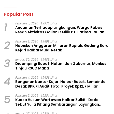
Popular Post
1
Februari 4, 2026
19971 Lihat
Ancaman Terhadap Lingkungan, Warga Pabos
Resah Aktivitas Galian C Milik PT. Fatima Faujan
Group
2
Februari 3, 2026
19899 Lihat
Habiskan Anggaran Miliaran Rupiah, Gedung Baru
Kejari Halbar Mulai Retak
3
Januari 30, 2026
19483 Lihat
Didampingi Bupati Haltim dan Gubernur, Menkes
Tinjau RSUD Maba
4
Februari 4, 2026
19458 Lihat
Bangunan Kantor Kejari Halbar Retak, Semaindo
Desak BPK RI Audit Total Proyek Rp12,7 Miliar
5
Februari 5, 2026
19351 Lihat
Kuasa Hukum Wartawan Halbar Zulkifli Dade
Sebut Yulia Pihang Sembarangan Layangkan
Tuduhan
Januari 27, 2026
19238 Lihat