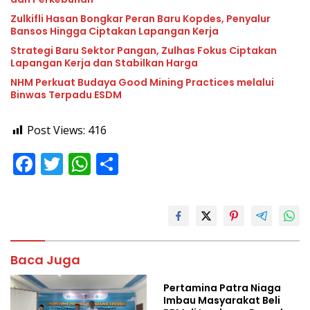
Zulkifli Hasan Bongkar Peran Baru Kopdes, Penyalur
Bansos Hingga Ciptakan Lapangan Kerja
Strategi Baru Sektor Pangan, Zulhas Fokus Ciptakan
Lapangan Kerja dan Stabilkan Harga
NHM Perkuat Budaya Good Mining Practices melalui
Binwas Terpadu ESDM
Post Views:
416
F
T
W
S
ac
w
h
h
e
itt
at
ar
b
er
s
e
o
A
Baca Juga
o
p
Pertamina Patra Niaga
k
p
Imbau Masyarakat Beli