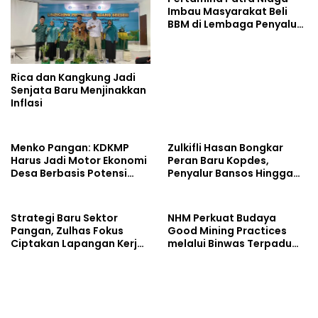
Imbau Masyarakat Beli
BBM di Lembaga Penyalur
Resmi
Rica dan Kangkung Jadi
Senjata Baru Menjinakkan
Inflasi
Menko Pangan: KDKMP
Zulkifli Hasan Bongkar
Harus Jadi Motor Ekonomi
Peran Baru Kopdes,
Desa Berbasis Potensi
Penyalur Bansos Hingga
Lokal, Malut Fokus
Ciptakan Lapangan Kerja
Hilirisasi Perikanan dan
Perkebunan
Strategi Baru Sektor
NHM Perkuat Budaya
Pangan, Zulhas Fokus
Good Mining Practices
Ciptakan Lapangan Kerja
melalui Binwas Terpadu
dan Stabilkan Harga
ESDM