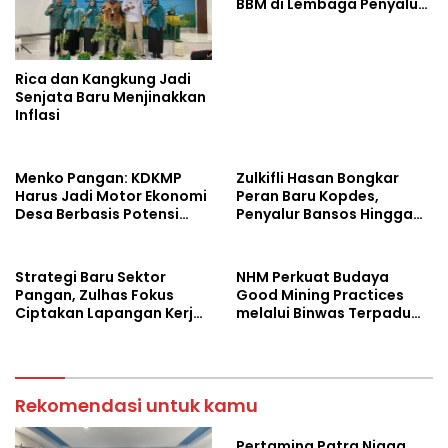
BBM di Lembaga Penyalur
Resmi
Rica dan Kangkung Jadi
Senjata Baru Menjinakkan
Inflasi
Menko Pangan: KDKMP
Zulkifli Hasan Bongkar
Harus Jadi Motor Ekonomi
Peran Baru Kopdes,
Desa Berbasis Potensi
Penyalur Bansos Hingga
Lokal, Malut Fokus
Ciptakan Lapangan Kerja
Hilirisasi Perikanan dan
Perkebunan
Strategi Baru Sektor
NHM Perkuat Budaya
Pangan, Zulhas Fokus
Good Mining Practices
Ciptakan Lapangan Kerja
melalui Binwas Terpadu
dan Stabilkan Harga
ESDM
Rekomendasi untuk kamu
Pertamina Patra Niaga