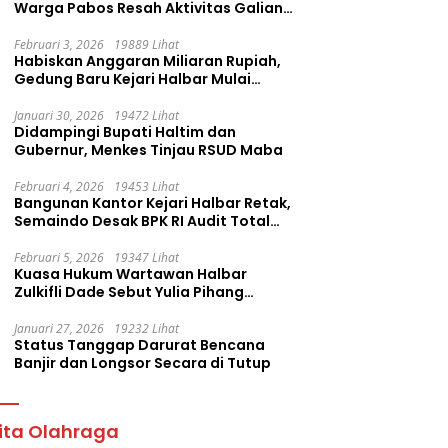
Warga Pabos Resah Aktivitas Galian
C Milik PT. Fatima Faujan Group
Februari 3, 2026
19889 Lihat
Habiskan Anggaran Miliaran Rupiah,
Gedung Baru Kejari Halbar Mulai
Retak
Januari 30, 2026
19472 Lihat
Didampingi Bupati Haltim dan
Gubernur, Menkes Tinjau RSUD Maba
Februari 4, 2026
19453 Lihat
Bangunan Kantor Kejari Halbar Retak,
Semaindo Desak BPK RI Audit Total
Proyek Rp12,7 Miliar
Februari 5, 2026
19347 Lihat
Kuasa Hukum Wartawan Halbar
Zulkifli Dade Sebut Yulia Pihang
Sembarangan Layangkan Tuduhan
Januari 27, 2026
19232 Lihat
Status Tanggap Darurat Bencana
Banjir dan Longsor Secara di Tutup
ita Olahraga