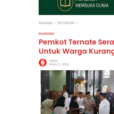
Beranda
EKONOMI
EKONOMI
Pemkot Ternate Ser
Untuk Warga Kura
Admin
Maret 5, 2026