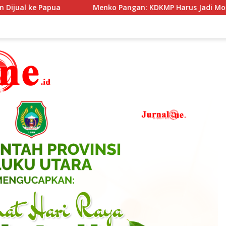
an: KDKMP Harus Jadi Motor Ekonomi Desa Berbasis Potensi Loka