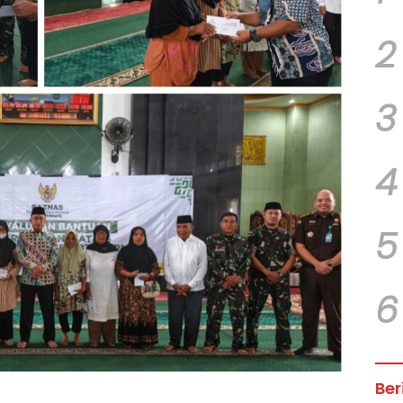
2
3
4
5
6
Ber